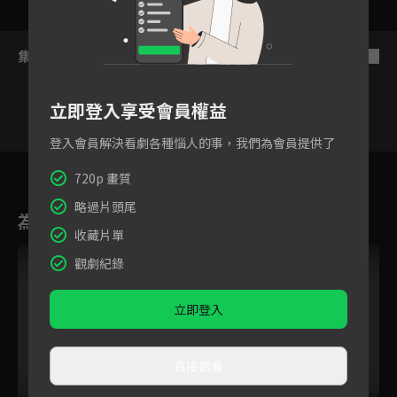
集數列表
反序
立即登入享受會員權益
登入會員解決看劇各種惱人的事，我們為會員提供了
73
74
75
76
77
78
7
720p 畫質
略過片頭尾
為您推薦
收藏片單
觀劇紀錄
立即登入
直接觀看