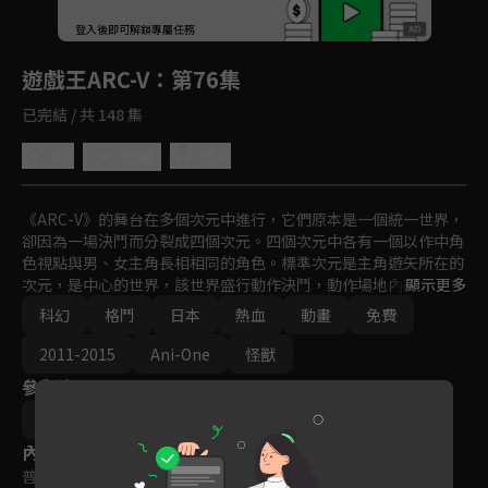
回首頁
登入後即可解鎖專屬任務
Play
遊戲王ARC-V
：第76集
已完結 / 共 148 集
4.7
分享
收藏
《ARC-V》的舞台在多個次元中進行，它們原本是一個統一世界，
卻因為一場決鬥而分裂成四個次元。四個次元中各有一個以作中角
色視點與男、女主角長相相同的角色。標準次元是主角遊矢所在的
次元，是中心的世界，該世界盛行動作決鬥，動作場地內隨機散佈
顯示更多
名為「動作卡片」的魔法卡或陷阱卡，若決鬥者找到動作卡片，即
科幻
格鬥
日本
熱血
動畫
免費
可拾起並在適當時機發動。隨著故事進展，鏡頭依序拉到不同的次
元中，有前作部份角色登場。
2011-2015
Ani-One
怪獸
參與演員
小野勝巳
內容標籤
普遍級