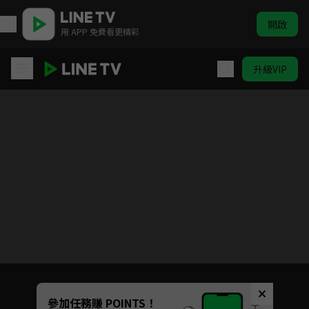
開啟
用 APP 免費看更精彩
升級VIP
遊戲王ARC-V
目前未允許這部影片在你所在的地區播放
如有不便請見諒
Unmute
參加任務賺 POINTS！