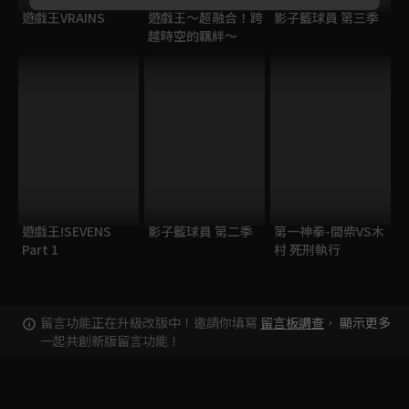
遊戲王VRAINS
遊戲王～超融合！跨
影子籃球員 第三季
越時空的羈絆～
遊戲王!SEVENS
影子籃球員 第二季
第一神拳-間柴VS木
Part 1
村 死刑執行
留言功能正在升級改版中！邀請你填寫
留言板調查
，
顯示更多
一起共創新版留言功能！