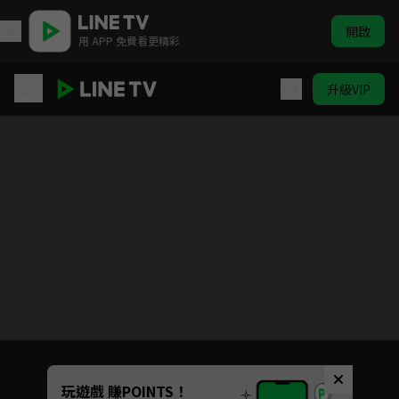
開啟
用 APP 免費看更精彩
升級VIP
遊戲王ARC-V
目前未允許這部影片在你所在的地區播放
如有不便請見諒
Unmute
玩遊戲 賺POINTS！