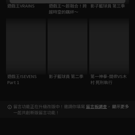
遊戲王VRAINS
遊戲王～超融合！跨
影子籃球員 第三季
越時空的羈絆～
遊戲王!SEVENS
影子籃球員 第二季
第一神拳-間柴VS木
Part 1
村 死刑執行
留言功能正在升級改版中！邀請你填寫
留言板調查
，
顯示更多
一起共創新版留言功能！