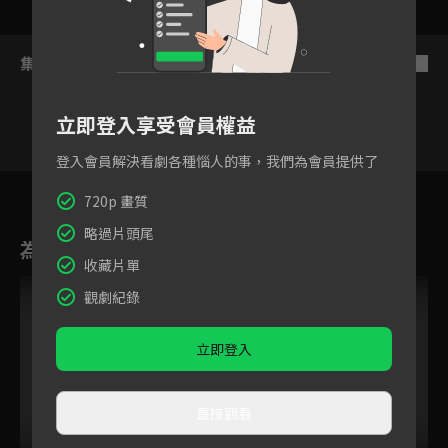
集數列表
反序
立即登入享受會員權益
登入會員解決看劇各種惱人的事，我們為會員提供了
70
71
72
73
74
75
7
720p 畫質
略過片頭尾
為您推薦
收藏片單
觀劇紀錄
立即登入
直接觀看