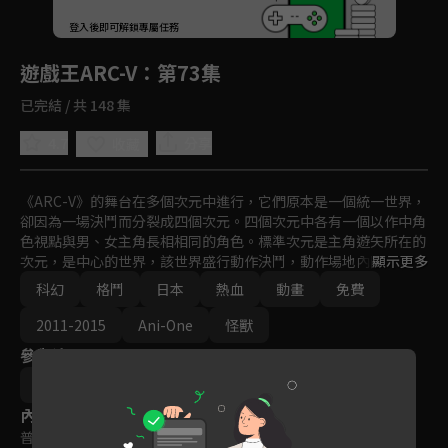
回首頁
登入後即可解鎖專屬任務
Play
遊戲王ARC-V
：第73集
已完結 / 共 148 集
4.7
分享
收藏
《ARC-V》的舞台在多個次元中進行，它們原本是一個統一世界，
卻因為一場決鬥而分裂成四個次元。四個次元中各有一個以作中角
色視點與男、女主角長相相同的角色。標準次元是主角遊矢所在的
次元，是中心的世界，該世界盛行動作決鬥，動作場地內隨機散佈
顯示更多
名為「動作卡片」的魔法卡或陷阱卡，若決鬥者找到動作卡片，即
科幻
格鬥
日本
熱血
動畫
免費
可拾起並在適當時機發動。隨著故事進展，鏡頭依序拉到不同的次
元中，有前作部份角色登場。
2011-2015
Ani-One
怪獸
參與演員
小野勝巳
內容標籤
普遍級