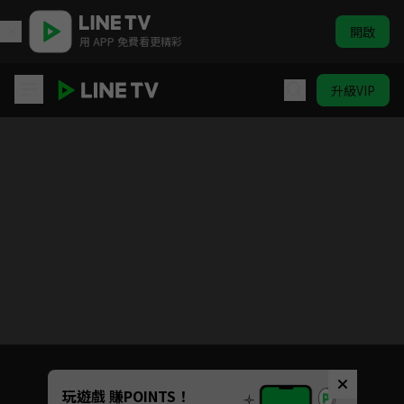
開啟
用 APP 免費看更精彩
升級VIP
遊戲王ARC-V
目前未允許這部影片在你所在的地區播放
如有不便請見諒
Unmute
玩遊戲 賺POINTS！