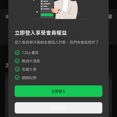
集數列表
反序
立即登入享受會員權益
登入會員解決看劇各種惱人的事，我們為會員提供了
58
59
60
61
62
63
6
720p 畫質
略過片頭尾
為您推薦
收藏片單
觀劇紀錄
立即登入
直接觀看