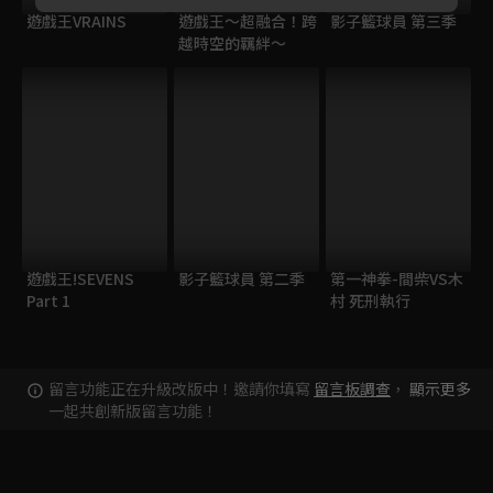
遊戲王VRAINS
遊戲王～超融合！跨
影子籃球員 第三季
越時空的羈絆～
遊戲王!SEVENS
影子籃球員 第二季
第一神拳-間柴VS木
Part 1
村 死刑執行
留言功能正在升級改版中！邀請你填寫
留言板調查
，
顯示更多
一起共創新版留言功能！