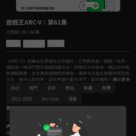
回首頁
登入後即可解鎖專屬任務
Play
遊戲王ARC-V
：第61集
已完結 / 共 148 集
4.7
分享
收藏
《ARC-V》的舞台在多個次元中進行，它們原本是一個統一世界，
卻因為一場決鬥而分裂成四個次元。四個次元中各有一個以作中角
色視點與男、女主角長相相同的角色。標準次元是主角遊矢所在的
次元，是中心的世界，該世界盛行動作決鬥，動作場地內隨機散佈
顯示更多
名為「動作卡片」的魔法卡或陷阱卡，若決鬥者找到動作卡片，即
科幻
格鬥
日本
熱血
動畫
免費
可拾起並在適當時機發動。隨著故事進展，鏡頭依序拉到不同的次
元中，有前作部份角色登場。
2011-2015
Ani-One
怪獸
參與演員
小野勝巳
內容標籤
普遍級