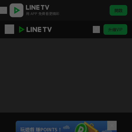
開啟
用 APP 免費看更精彩
升級VIP
遊戲王ARC-V
目前未允許這部影片在你所在的地區播放
如有不便請見諒
Unmute
玩遊戲 賺POINTS！