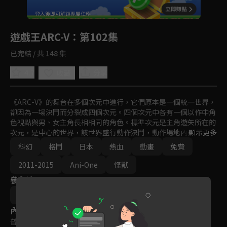
回首頁
登入後即可解鎖專屬任務
Play
遊戲王ARC-V
：第102集
已完結 / 共 148 集
4.7
分享
收藏
《ARC-V》的舞台在多個次元中進行，它們原本是一個統一世界，
卻因為一場決鬥而分裂成四個次元。四個次元中各有一個以作中角
色視點與男、女主角長相相同的角色。標準次元是主角遊矢所在的
次元，是中心的世界，該世界盛行動作決鬥，動作場地內隨機散佈
顯示更多
名為「動作卡片」的魔法卡或陷阱卡，若決鬥者找到動作卡片，即
科幻
格鬥
日本
熱血
動畫
免費
可拾起並在適當時機發動。隨著故事進展，鏡頭依序拉到不同的次
元中，有前作部份角色登場。
2011-2015
Ani-One
怪獸
參與演員
小野勝巳
內容標籤
普遍級