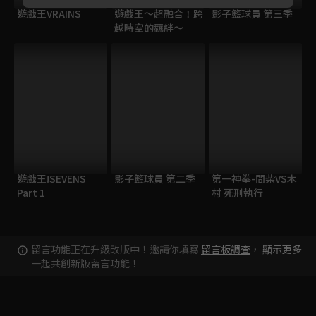
遊戲王VRAINS
遊戲王～超融合！跨
影子籃球員 第三季
越時空的羈絆～
遊戲王!SEVENS
影子籃球員 第二季
第一神拳-間柴VS木
Part 1
村 死刑執行
留言功能正在升級改版中！邀請你填寫
留言板調查
，
顯示更多
一起共創新版留言功能！