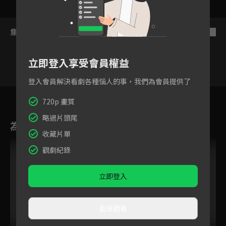
集數列表
反序
立即登入享受會員權益
登入會員解決看劇各種惱人的事，我們為會員提供了
99
100
101
102
103
104
10
720p 畫質
略過片頭尾
為您推薦
收藏片單
觀劇紀錄
立即登入
直接觀看