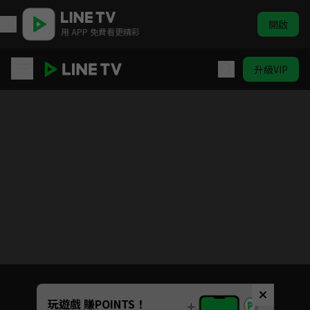
開啟
用 APP 免費看更精彩
升級VIP
步步深陷
目前未允許這部影片在你所在的地區播放
如有不便請見諒
Unmute
玩遊戲 賺POINTS！