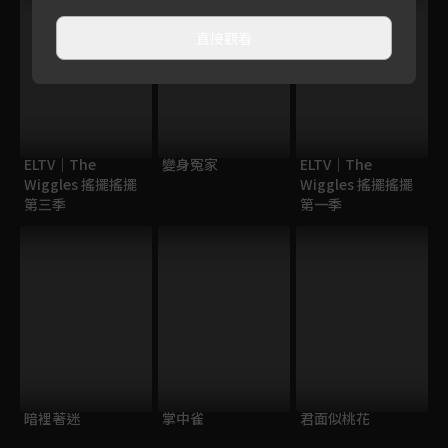
直接觀看
ELTV｜The
變身冤家
ELTV｜The
Wiggles 搖擺搖擺
Wiggles 搖擺搖擺
第三季
第一季
暗裡著迷
掌中雀
君面似桃花