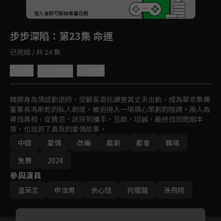
回首頁
登入後即可解鎖專屬任務
Play
步步深陷
：第23集 命運
已完結 / 共 24 集
4.7
分享
收藏
韓卿身為情感勸退師，受顧客委託調查其丈夫出軌，成為華京集團
董事長馮斯乾的私人助理，被迫捲入一場精心策劃的陰謀。兩人為
尋找真相，從猜忌、試探到攜手、互助、坦誠，最終找到婚姻本
質，也找到了真我的愛情故事。
中國
愛情
改編
戲劇
都會
職場
免費
2024
參與演員
温茉言
申浩男
余心恬
何龍龍
孫飛翔