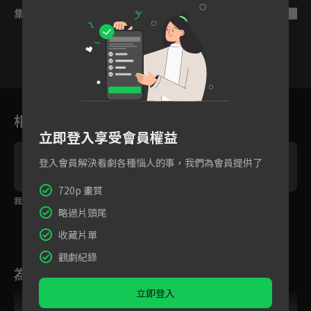
集數列表
反序
19
20
21
22
23
24
相關花絮
立即登入享受會員權益
登入會員解決看劇各種惱人的事，我們為會員提供了
720p 畫質
我不想再把你弄丟了
我也想你！
獵人成獵物？
略過片頭尾
收藏片單
觀劇紀錄
為您推薦
立即登入