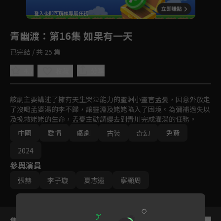
回首頁
登入後即可解鎖專屬任務
Play
青幽渡
：第16集 如果有一天
已完結 / 共 25 集
4.7
分享
收藏
該劇主要講述了擁有天生哭泣能力的靈淵小靈官孟憂，因意外放走
了沒喝孟婆湯的李不歸，讓靈淵及姥姥陷入了困境。為彌補過失以
及挽救姥姥的生命，孟憂主動請纓去到青川完成灌湯的任務。
中國
愛情
戲劇
古裝
奇幻
免費
2024
參與演員
張赫
李子璇
夏志遠
寧顯周
集數列表
反序