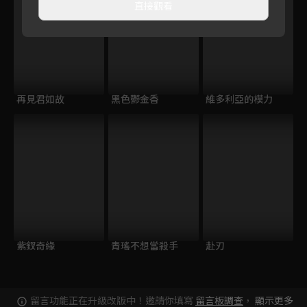
直接觀看
再見君如故
黑色鬱金香
維多利亞的模力
紫釵奇緣
青瑤不想當殺手
赴刃
留言功能正在升級改版中！邀請你填寫
留言板調查
，
顯示更多