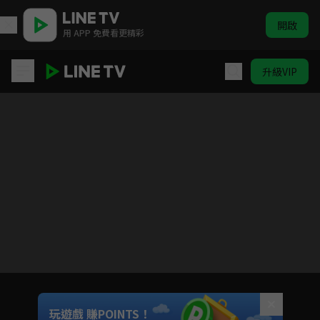
開啟
用 APP 免費看更精彩
升級VIP
青幽渡
目前未允許這部影片在你所在的地區播放
如有不便請見諒
Unmute
玩遊戲 賺POINTS！