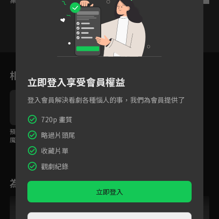
13
14
15
16
17
18
1
相關花絮
立即登入享受會員權益
登入會員解決看劇各種惱人的事，我們為會員提供了
720p 畫質
預告：靈界小仙與人間
略過片頭尾
魔俠命定輪迴，前世戀
人成異姓兄妹
收藏片單
觀劇紀錄
為您推薦
立即登入