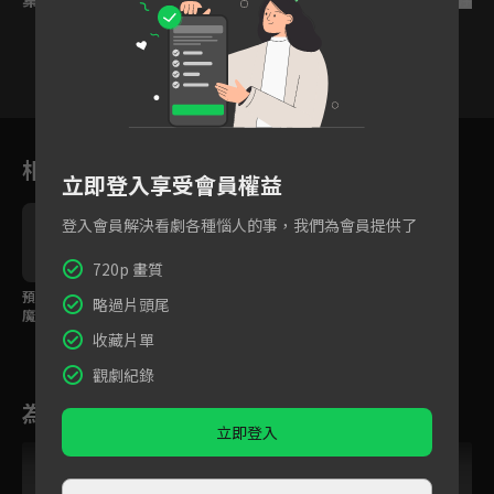
7
8
9
10
11
12
1
相關花絮
立即登入享受會員權益
登入會員解決看劇各種惱人的事，我們為會員提供了
720p 畫質
預告：靈界小仙與人間
略過片頭尾
魔俠命定輪迴，前世戀
人成異姓兄妹
收藏片單
觀劇紀錄
為您推薦
立即登入