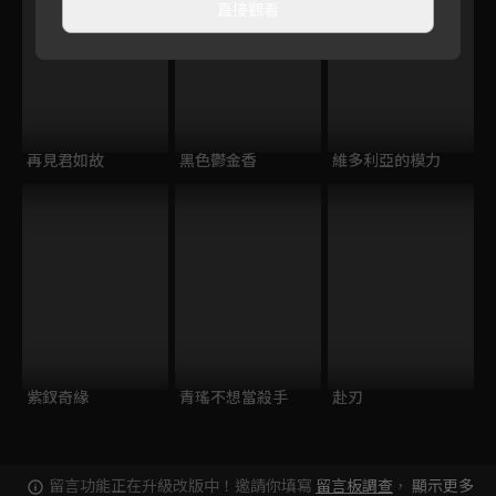
直接觀看
再見君如故
黑色鬱金香
維多利亞的模力
紫釵奇緣
青瑤不想當殺手
赴刃
留言功能正在升級改版中！邀請你填寫
留言板調查
，
顯示更多