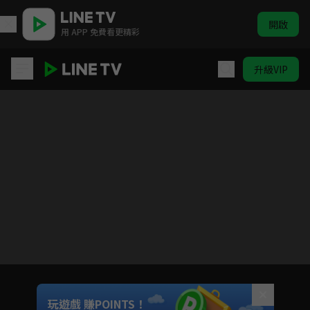
開啟
用 APP 免費看更精彩
升級VIP
青幽渡
目前未允許這部影片在你所在的地區播放
如有不便請見諒
Unmute
玩遊戲 賺POINTS！