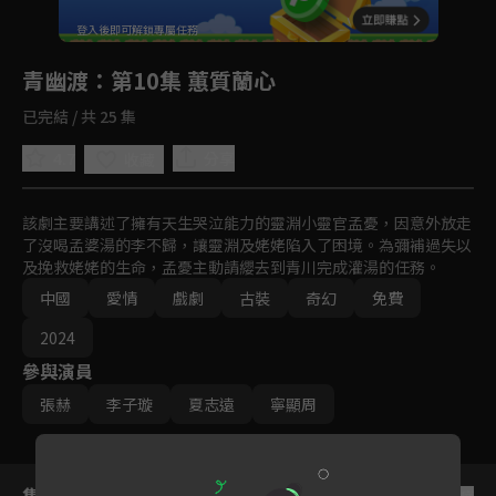
回首頁
登入後即可解鎖專屬任務
Play
青幽渡
：第10集 蕙質蘭心
已完結 / 共 25 集
4.7
分享
收藏
該劇主要講述了擁有天生哭泣能力的靈淵小靈官孟憂，因意外放走
了沒喝孟婆湯的李不歸，讓靈淵及姥姥陷入了困境。為彌補過失以
及挽救姥姥的生命，孟憂主動請纓去到青川完成灌湯的任務。
中國
愛情
戲劇
古裝
奇幻
免費
2024
參與演員
張赫
李子璇
夏志遠
寧顯周
集數列表
反序