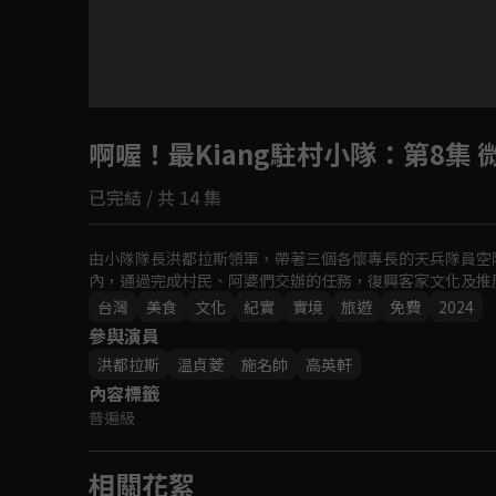
目前未允許這部影片在你所在的地區播放
啊喔！最Kiang駐村小隊
如有不便請見諒
：第8集
已完結 / 共 14 集
回首頁
由小隊隊長洪都拉斯領軍，帶著三個各懷專長的天兵隊員空降
內，通過完成村民、阿婆們交辦的任務，復興客家文化及推
台灣
美食
文化
紀實
實境
旅遊
免費
2024
參與演員
洪都拉斯
温貞菱
施名帥
高英軒
內容標籤
普遍級
相關花絮