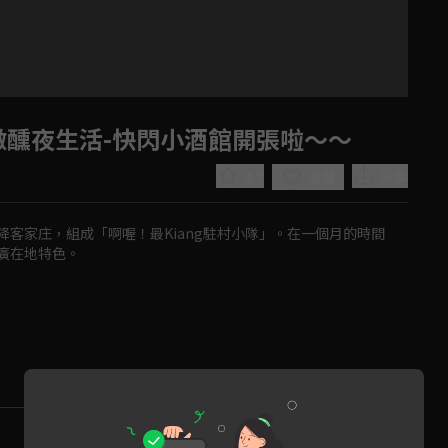
 微醺夜生活-快閃小酒館開張啦～～
4.7
分享
收藏
客家庄，組成「啊喔！最Kiang駐村小隊」。在一個月的時間
廣在地特色。
Play
Video