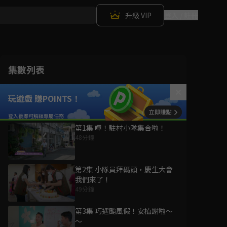
升級 VIP
登入 / 註冊
集數列表
玩遊戲 賺POINTS！
第1集 嗶！駐村小隊集合啦！
48分鐘
第2集 小隊員拜碼頭，慶生大會
我們來了！
49分鐘
第3集 巧遇颱風假！安植謝啦～
～