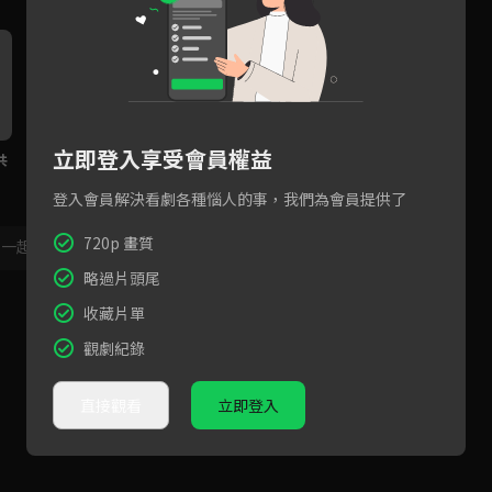
立即登入享受會員權益
共
EP13預告：小隊帶給獅潭居民
EP12預告：獅潭鄉親動起來！
駐
滿滿新活水！
重頭戲的片頭拍攝
節
登入會員解決看劇各種惱人的事，我們為會員提供了
720p 畫質
，一起共創新版留言功能！
顯示更多
略過片頭尾
收藏片單
觀劇紀錄
直接觀看
立即登入