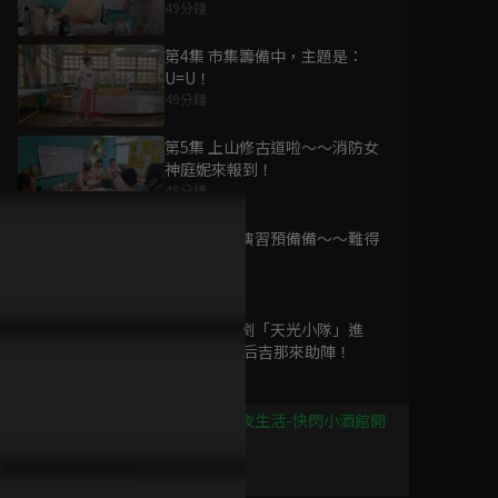
49分鐘
第4集 市集籌備中，主題是：
U=U！
49分鐘
為您推薦
第5集 上山修古道啦～～消防女
神庭妮來報到！
48分鐘
白日夢冒險王
已完結 / 共 30 集
第6集 消防演習預備備～～難得
的野餐日！
49分鐘
第7集 舞台劇「天光小隊」進
TRIGUN
駐，金曲歌后吉那來助陣！
STAMPEDE
49分鐘
已完結 / 共 12 集
第8集 微醺夜生活-快閃小酒館開
張啦～～
49分鐘
我的成長