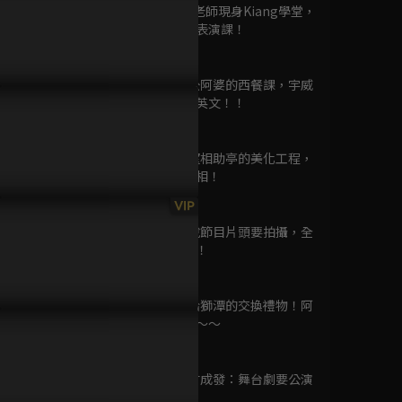
已完結 / 共 10 集
第9集 迪迪老師現身Kiang學堂，
我的第一堂表演課！
49分鐘
第10集 阿公阿婆的西餐課，宇威
TRIGUN STARGAZE
老師還要教英文！！
已完結 / 共 12 集
49分鐘
村小隊祝全天下的爸爸父親
EP11預告：小隊又出任務！獅
EP10預告
快樂！
潭大舞廳整排囉
駕光臨！
第11集 守望相助亭的美化工程，
班長是東明相！
47分鐘
辣味滿屋絕代雙椒
VIP
已完結 / 共 13 集
第12集 聽說節目片頭要拍攝，全
村都來了！！
49分鐘
第13集 送給獅潭的交換禮物！阿
吃貨們的旅行
婆，正來尞～～
已完結 / 共 13 集
48分鐘
第14集 駐村成發：舞台劇要公演
啦！