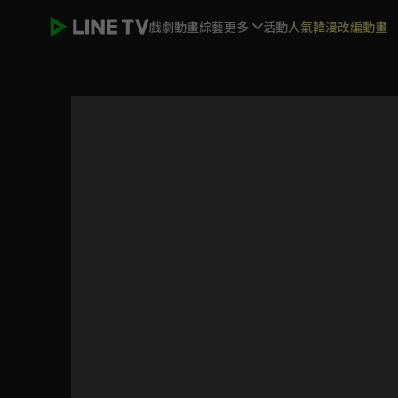
戲劇
動畫
綜藝
更多
活動
人氣韓漫改編動畫
啊喔！最Kiang駐村小隊