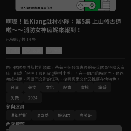
回首頁
登入後即可解鎖專屬任務
Play
啊喔！最Kiang駐村小隊
：第5集 上山修古道
啦～～消防女神庭妮來報到！
已完結 / 共 14 集
4.7
分享
收藏
由小隊隊長洪都拉斯領軍，帶著三個各懷專長的天兵隊員空降客家
庄，組成「啊喔！最Kiang駐村小隊」。在一個月的時間內，通過
完成村民、阿婆們交辦的任務，復興客家文化及推廣在地特色。
台灣
美食
文化
紀實
實境
旅遊
免費
2024
參與演員
洪都拉斯
温貞菱
施名帥
高英軒
內容標籤
普遍級