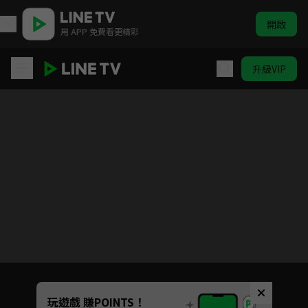
開啟
用 APP 免費看更精彩
升級VIP
啊喔！最Kiang駐村小隊
目前未允許這部影片在你所在的地區播放
如有不便請見諒
Unmute
玩遊戲 賺POINTS！