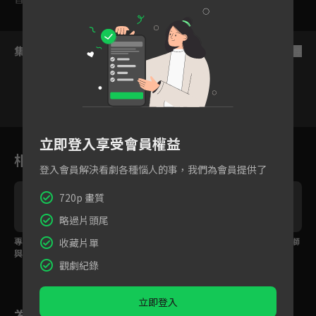
集數列表
反序
2
3
4
5
6
7
8
立即登入享受會員權益
相關花絮
登入會員解決看劇各種惱人的事，我們為會員提供了
720p 畫質
略過片頭尾
專訪下篇：影帝黃迪揚
EP14預告：駐村隊員與
EP13預告：小隊帶給獅
收藏片單
與施名帥的恩怨竟從大
村民共創奇蹟演出！
潭居民滿滿新活水！
觀劇紀錄
學開始？
立即登入
為您推薦