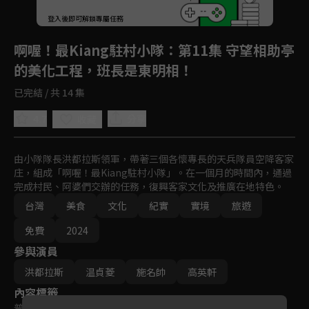
回首頁
登入後即可解鎖專屬任務
Play
啊喔！最Kiang駐村小隊
：第11集 守望相助亭
的美化工程，班長是東明相！
已完結 / 共 14 集
4.7
分享
收藏
由小隊隊長洪都拉斯領軍，帶著三個各懷專長的天兵隊員空降客家
庄，組成「啊喔！最Kiang駐村小隊」。在一個月的時間內，通過
完成村民、阿婆們交辦的任務，復興客家文化及推廣在地特色。
台灣
美食
文化
紀實
實境
旅遊
免費
2024
參與演員
洪都拉斯
温貞菱
施名帥
高英軒
內容標籤
普遍級