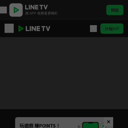
開啟
用 APP 免費看更精彩
升級VIP
啊喔！最Kiang駐村小隊
目前未允許這部影片在你所在的地區播放
如有不便請見諒
Unmute
玩遊戲 賺POINTS！