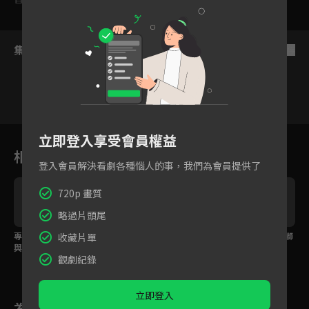
集數列表
反序
8
9
10
11
12
13
1
立即登入享受會員權益
相關花絮
登入會員解決看劇各種惱人的事，我們為會員提供了
720p 畫質
略過片頭尾
專訪下篇：影帝黃迪揚
EP14預告：駐村隊員與
EP13預告：小隊帶給獅
收藏片單
與施名帥的恩怨竟從大
村民共創奇蹟演出！
潭居民滿滿新活水！
觀劇紀錄
學開始？
立即登入
為您推薦