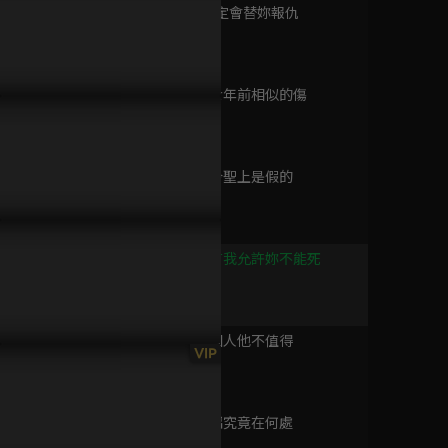
已完結 / 共 35 集
第9集 我一定會替妳報仇
14分鐘
第10集 與七年前相似的傷
公子無雙
14分鐘
有我允許妳不能死！
為救王爺她人前主動獻吻
近距離療傷
已完結 / 共 32 集
了？
第11集 當今聖上是假的
13分鐘
將軍家的小兒子
已完結 / 共 24 集
第12集 沒有我允許妳不能死
15分鐘
第13集 那個人他不值得
風華鑒
VIP
12分鐘
已完結 / 共 20 集
第14集 遺詔究竟在何處
11分鐘