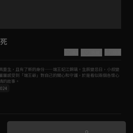
能死
4.5
分享
收藏
佩重生，且有了新的身份——端王妃江錦璃。生辰變忌日，小叔變
屢屢感受到「端王爺」對自己的關心和守護，於是看似兩個各懷心
情的故事。
024
Play
Video