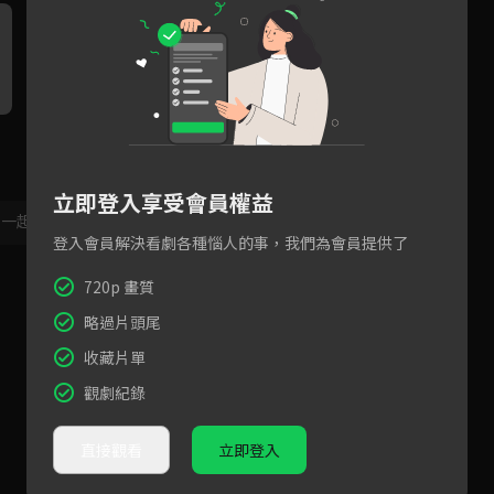
王爺地板咚王妃躲避皇帝
希望他一睜眼就看到我
沒
立即登入享受會員權益
，一起共創新版留言功能！
顯示更多
登入會員解決看劇各種惱人的事，我們為會員提供了
720p 畫質
略過片頭尾
收藏片單
觀劇紀錄
直接觀看
立即登入