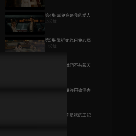
第4集 幫兇竟是我的愛人
15分鐘
為您推薦
第5集 靠近她為何會心痛
12分鐘
宮墻厭
已完結 / 共 24 集
第6集 此生我們不共戴天
14分鐘
第7集 絕不讓妳再被傷害
仿妝
16分鐘
已完結 / 共 34 集
第8集 現在妳是我的王妃
12分鐘
冼夫人傳奇