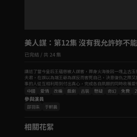
目前未允許這部影片在你所在的地區播放
美人謀
：第12集 沒有我允許妳不
如有不便請見諒
已完結 / 共 24 集
回首頁
講述了當今皇后王蘊慈被人謀害，葬身火海後因一塊上古玉
夫君，在誤以為端王爺為謀反而害死自己，決意復仇之際又
事的人從互相利用到付出真心，完成各自夙願的同時收穫愛
中國
愛情
改編
戲劇
古裝
懸疑
奇幻
免費
2
參與演員
邵羽柒
于軒晨
相關花絮