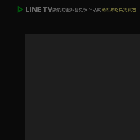
戲劇
動畫
綜藝
更多
活動
請世界吃桌免費看
美人謀