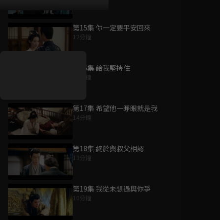
第15集 你一定要平安回來
好康資訊
12分鐘
7/21-8/20，盛夏追劇祭
升級VIP最優惠！獨家好
第16集 給我堅持住
戲看到飽
13分鐘
7月21日
-
8月20日
第17集 希望他一睜眼就是我
14分鐘
第18集 終於與叔父相認
13分鐘
第19集 我從未想過與你爭
10分鐘