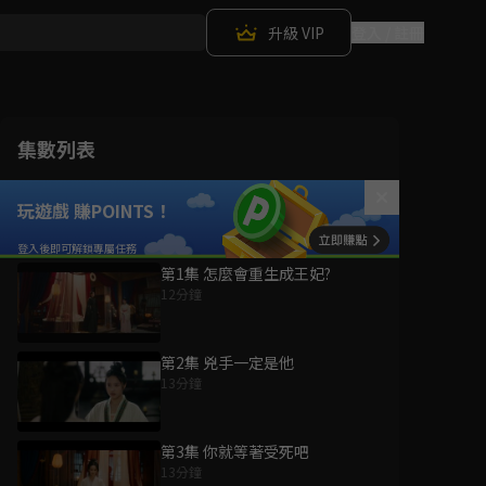
升級 VIP
登入 / 註冊
集數列表
玩遊戲 賺POINTS！
第1集 怎麼會重生成王妃?
12分鐘
第2集 兇手一定是他
13分鐘
第3集 你就等著受死吧
13分鐘