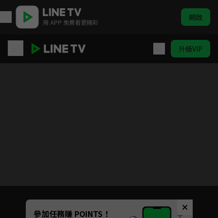
開啟
用 APP 免費看更精彩
升級VIP
百鍊霸王與聖約女武神
目前未允許這部影片在你所在的地區播放
如有不便請見諒
Unmute
參加任務賺 POINTS！