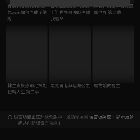
身為VTuber的我因
最狂輔助職業【話術
帶著智慧型手機闖蕩
為忘記關台而成了傳
士】世界最強戰團聽
異世界 第二季
說
我號令
轉生貴族憑鑑定技能
氣絕勇者與暗殺公主
魔物娘的醫生
扭轉人生 第二季
留言功能正在升級改版中！邀請你填寫
留言板調查
，
顯示更多
一起共創新版留言功能！