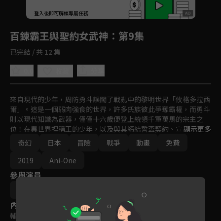
回首頁
登入後即可解鎖專屬任務
Play
百鍊霸王與聖約女武神
：第9集
已完結 / 共 12 集
0.0
分享
收藏
來自現代的少年，周防勇斗誤闖了戰亂中的黎明世界「攸格多拉西
爾」。這是一個弱肉強食的世界，許多氏族彼此爭奪霸權，而勇斗
則以現代知識為武器，僅僅十六歲便登上統領千軍萬馬的宗主之
位！在異世界裡稱王的少年，以及與其締結誓盃契約、宣誓忠誠不
顯示更多
二之心的美麗女武神們所交織出的痛快無雙幻想戰記，將由此開
奇幻
日本
冒險
戰爭
動畫
免費
幕。
2019
Ani-One
參與演員
小林浩輔
內容標籤
輔導十二歲級