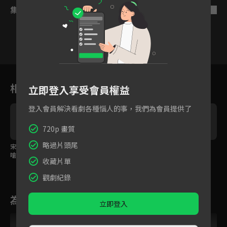
集數列表
反序
1
2
3
4
5
6
相關花絮
立即登入享受會員權益
登入會員解決看劇各種惱人的事，我們為會員提供了
720p 畫質
略過片頭尾
宋茜與周渝民前女友互
宋茜周渝民同床共枕復
周渝民酒醉吐露心聲
嗆？
合！
收藏片單
觀劇紀錄
為您推薦
立即登入