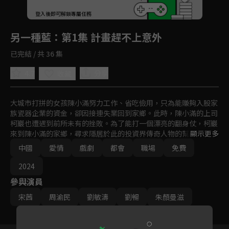
回首頁
登入後即可解鎖專屬任務
Play
另一種藍
：第1集 計畫趕不上意外
已完結 / 共 36 集
4.7
分享
收藏
大城市打拼的女孩陳小滿努力工作、省吃儉用，只為能賺夠入股家
族瓷器企業的資金，卻因接連失業回到家鄉。此時，陳小滿的上司
柯巖也遭遇到前所未有的挫敗。為了能打一個漂亮的翻身仗，柯巖
來到陳小滿的家鄉，尋求隱居於此的投資界傳奇人物的幫助。陳小
顯示更多
滿與柯巖再次相遇，兩人的命運因瓷器交織在一起。
中國
愛情
戲劇
都會
職場
免費
2024
參與演員
宋茜
周渝民
劉敏濤
劉暢
朱顏曼滋