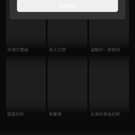
直接觀看
命運交響曲
長江之戀
溫暖的，甜蜜的
甜蜜的你
青囊傳
台灣地景全紀錄