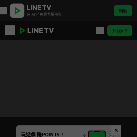
開啟
用 APP 免費看更精彩
升級VIP
另一種藍
目前未允許這部影片在你所在的地區播放
如有不便請見諒
Unmute
玩遊戲 賺POINTS！