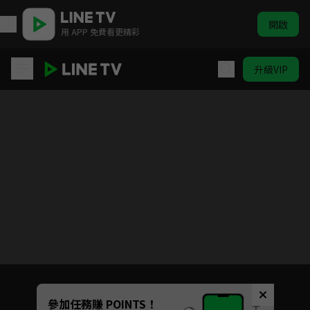
開啟
用 APP 免費看更精彩
升級VIP
客家人6
目前未允許這部影片在你所在的地區播放
如有不便請見諒
Unmute
參加任務賺 POINTS！