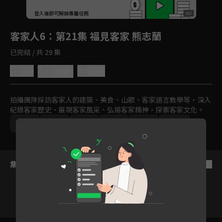
回首頁
登入後即可解鎖專屬任務
Play
客家人6
：第21集 福見客家 熊志蘭
已完結 / 共 29 集
0.0
分享
收藏
拍攝團隊採訪客家人的建築、美食、山歌、客家語言教學等，深入
紀錄客家歷史、展現客家風采、弘揚客家精神，探索客家文化。
中國
文化
紀實
旅遊
免費
2023
集數列表
反序