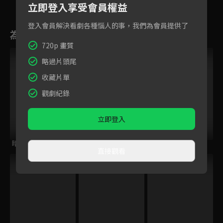
18
19
20
21
22
23
2
立即登入享受會員權益
登入會員解決看劇各種惱人的事，我們為會員提供了
為您推薦
720p 畫質
略過片頭尾
收藏片單
觀劇紀錄
立即登入
暗殺教宗
流動的中國
追根究柢 第一季
直接觀看