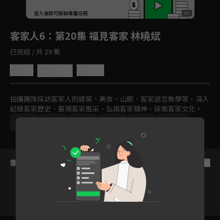
回首頁
登入後即可解鎖專屬任務
Play
客家人6
：第20集 福見客家 林曉斌
已完結 / 共 29 集
0.0
分享
收藏
拍攝團隊採訪客家人的建築、美食、山歌、客家語言教學等，深入
紀錄客家歷史、展現客家風采、弘揚客家精神，探索客家文化。
中國
文化
紀實
旅遊
免費
2023
集數列表
反序