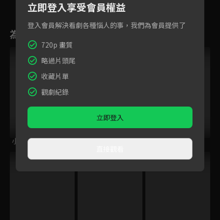
17
18
19
20
21
22
2
立即登入享受會員權益
登入會員解決看劇各種惱人的事，我們為會員提供了
為您推薦
720p 畫質
略過片頭尾
收藏片單
觀劇紀錄
立即登入
小城光影
追根究柢 第一季
流動的中國
直接觀看