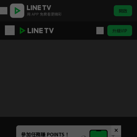
開啟
用 APP 免費看更精彩
升級VIP
客家人6
目前未允許這部影片在你所在的地區播放
如有不便請見諒
Unmute
參加任務賺 POINTS！