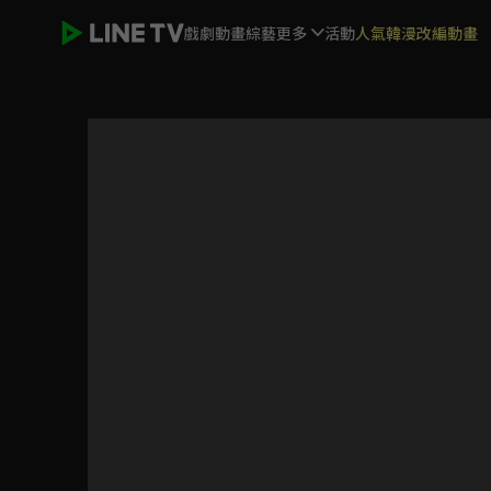
戲劇
動畫
綜藝
更多
活動
人氣韓漫改編動畫
客家人6