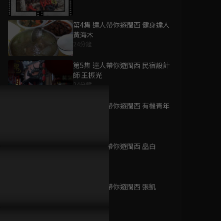
第4集 達人帶你遊閩西 健身達人
黃海木
24分鐘
為您推薦
第5集 達人帶你遊閩西 民宿設計
師 王振光
24分鐘
暗殺教宗
已完結 / 共 1 集
第6集 達人帶你遊閩西 有機青年
24分鐘
第7集 達人帶你遊閩西 皛白
流動的中國
24分鐘
已完結 / 共 4 集
第8集 達人帶你遊閩西 張凱
24分鐘
追根究柢 第一季