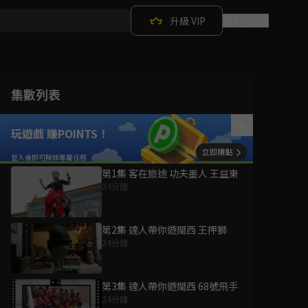
升級 VIP
登入 / 註冊
集數列表
玩遊戲 賺POINTS！
第1集 客在旅途 功夫墨人 王益東
24分鐘
第2集 達人帶你遊閩西 王押獅
24分鐘
第3集 達人帶你遊閩西 68號飛手
24分鐘