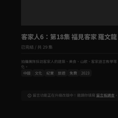
目前未允許這部影片在你所在的地區播放
客家人6
：第18集 福見客家 羅文龍
如有不便請見諒
已完結 / 共 29 集
回首頁
拍攝團隊採訪客家人的建築、美食、山歌、客家語言教學等
化。
中國
文化
紀實
旅遊
免費
2023
留言功能正在升級改版中！邀請你填寫
留言板調查