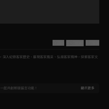
0.0
分享
收藏
，深入紀錄客家歷史、展現客家風采、弘揚客家精神，探索客家文
Play
，一起共創新版留言功能！
顯示更多
Video