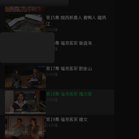
第15集 閩西新農人 養鴨人 羅炳
好康資訊
江
24分鐘
7/21-8/20，盛夏追劇祭
升級VIP最優惠！獨家好
第16集 福見客家 雷盛海
戲看到飽
24分鐘
7月21日
-
8月20日
第17集 福見客家 劉金山
24分鐘
第18集 福見客家 羅文龍
24分鐘
第19集 福見客家 鍾文
24分鐘