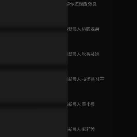
已完結 / 共 5 集
第9集 達人帶你遊閩西 張良
24分鐘
第10集 閩西新農人 桃園姐弟
小城光影
24分鐘
已完結 / 共 10 集
第11集 閩西新農人 秋香姑娘
24分鐘
英國考古大發現 S1
已完結 / 共 4 集
第12集 閩西新農人 技術控 林平
24分鐘
第13集 閩西新農人 董小農
聽教父的話
24分鐘
已完結 / 共 1 集
第14集 閩西新農人 鄒莉蓉
24分鐘