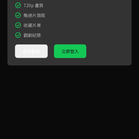
720p 畫質
略過片頭尾
收藏片單
觀劇紀錄
直接觀看
立即登入