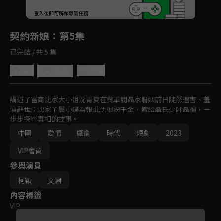
回首頁
登入後即可解鎖專屬任務
Play
契約新娘
：第5集
已完結 / 共 5 集
4.4
分享
收藏
講述了富商沈家大小姐沈青夏在與軍閥聶家聯姻前日陡然遇害、羞
憤辭世；沈家丫鬟小蝶為報此仇假扮千金，嫁給聶氏少帥聶禎，一
步步探查真相的故事。
中國
愛情
戲劇
時代
短劇
2023
VIP會員
參與演員
柯穎
文淵
內容標籤
VIP