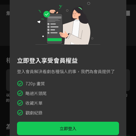
集數列表
反序
VIP
VIP
VIP
VIP
VIP
1
2
3
4
5
相關花絮
立即登入享受會員權益
登入會員解決看劇各種惱人的事，我們為會員提供了
720p 畫質
略過片頭尾
以吻立約！我不再是你
丫鬟轉變珠寶千金 少帥
回到初相遇！但我們的
的契約新娘
終於回來了！
關係不一樣了
收藏片單
觀劇紀錄
為您推薦
立即登入