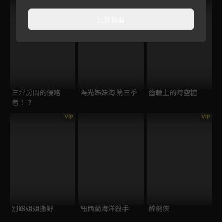
直接觀看
三坪房間的侵略
陽光姊妹淘 第三季
齒輪上的時空糖
者！？
VIP
VIP
別跟姐姐撒野
紐西蘭海洋殺手
醉劍俠