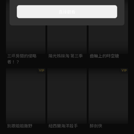
直接觀看
三坪房間的侵略
陽光姊妹淘 第三季
齒輪上的時空糖
者！？
VIP
VIP
別跟姐姐撒野
紐西蘭海洋殺手
醉劍俠