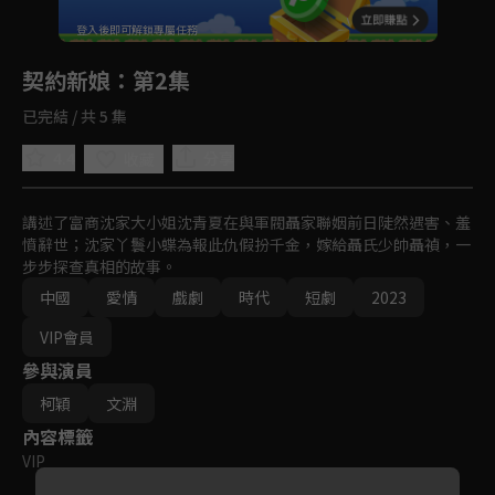
回首頁
登入後即可解鎖專屬任務
Play
契約新娘
：第2集
已完結 / 共 5 集
4.4
分享
收藏
講述了富商沈家大小姐沈青夏在與軍閥聶家聯姻前日陡然遇害、羞
憤辭世；沈家丫鬟小蝶為報此仇假扮千金，嫁給聶氏少帥聶禎，一
步步探查真相的故事。
中國
愛情
戲劇
時代
短劇
2023
VIP會員
參與演員
柯穎
文淵
內容標籤
VIP