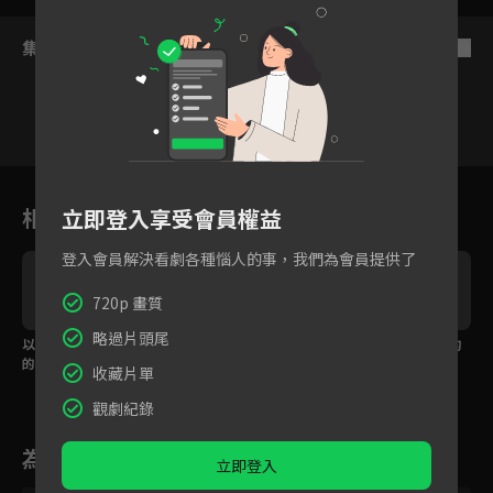
集數列表
反序
VIP
VIP
VIP
VIP
VIP
1
2
3
4
5
相關花絮
立即登入享受會員權益
登入會員解決看劇各種惱人的事，我們為會員提供了
720p 畫質
略過片頭尾
以吻立約！我不再是你
丫鬟轉變珠寶千金 少帥
回到初相遇！但我們的
的契約新娘
終於回來了！
關係不一樣了
收藏片單
觀劇紀錄
為您推薦
立即登入