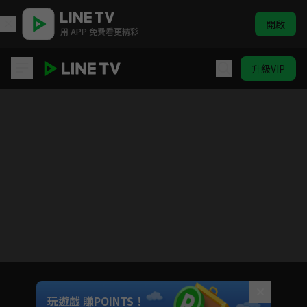
開啟
用 APP 免費看更精彩
升級VIP
契約新娘
目前未允許這部影片在你所在的地區播放
如有不便請見諒
Unmute
玩遊戲 賺POINTS！