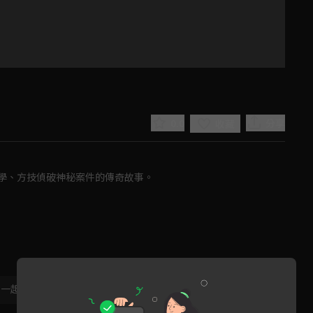
0.0
分享
收藏
學、方技偵破神秘案件的傳奇故事。
Play
Video
，一起共創新版留言功能！
顯示更多