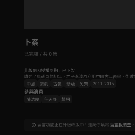
目前未允許這部影片在你所在的地區播放
卜案
如有不便請見諒
已完結 / 共 0 集
回首頁
此戲劇因授權到期，已下架
講述了唐朝貞觀初年，才子李淳風利用中國古典醫學、術數
中國
戲劇
古裝
懸疑
免費
2011-2015
參與演員
陳浩民
任天野
趙柯
留言功能正在升級改版中！邀請你填寫
留言板調查