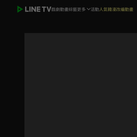
戲劇
動畫
綜藝
更多
活動
人氣韓漫改編動畫
卜案