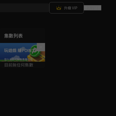
升級 VIP
登入 / 註冊
集數列表
玩遊戲 賺POINTS！
目前無任何集數