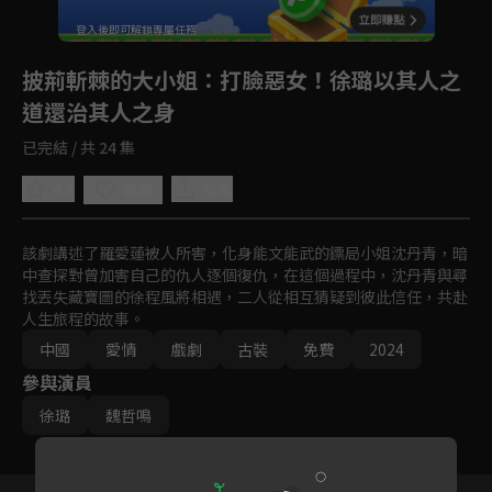
登入後即可解鎖專屬任務
Play
披荊斬棘的大小姐
：打臉惡女！徐璐以其人之
道還治其人之身
已完結 / 共 24 集
4.5
分享
收藏
該劇講述了羅愛蓮被人所害，化身能文能武的鏢局小姐沈丹青，暗
中查探對曾加害自己的仇人逐個復仇，在這個過程中，沈丹青與尋
找丟失藏寶圖的徐程風將相遇，二人從相互猜疑到彼此信任，共赴
人生旅程的故事。
中國
愛情
戲劇
古裝
免費
2024
參與演員
徐璐
魏哲鳴