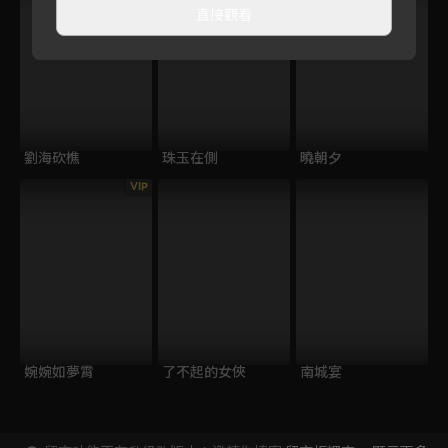
直接觀看
劉海砍樵
珠玉在側
曉朝夕
VIP
婉婉如夢霄
了不起的女俠
南城宴