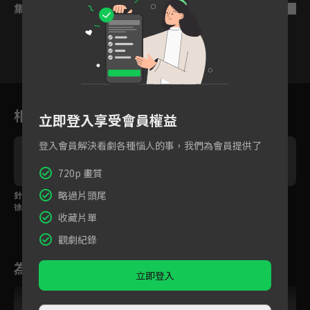
集數列表
反序
1
2
3
4
5
6
相關花絮
立即登入享受會員權益
登入會員解決看劇各種惱人的事，我們為會員提供了
720p 畫質
略過片頭尾
針鋒相對！魏哲鳴懷疑
打臉惡女！徐璐以其人
預告：徐璐換臉歸來，
徐璐涉案？
之道還治其人之身
攜手魏哲鳴復仇反擊！
收藏片單
觀劇紀錄
為您推薦
立即登入