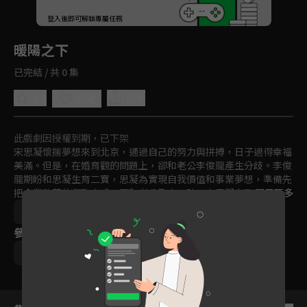
回首頁
登入後即可解鎖專屬任務
Play
暖陽之下
已完結 / 共 0 集
4.4
分享
收藏
此戲劇因授權到期，已下架
宋思凝懷揣夢想來到北京，通過自己的努力與拼搏，日子過得幸福
美滿。但是，在婚育觀的問題上，卻和老公李俊龍產生分歧。李俊
龍期盼和思凝生育二寶，思凝為實現自我價值和事業夢想，準備先
把企業改革的任務完成，再和老公孕育二胎；宋思凝上司陳頌英的
顯示更多
老公關錚去參加朋友二娃百日宴後，突然決定放棄做頂客家庭，要
中國
家庭
戲劇
都會
免費
2021
生孩子，於是，他們一家也捲入了生小孩之爭。宋思凝同父異母的
參與演員
弟弟宋唯一帶著新婚妻子從老家趕來投奔，也為一家人增添了新的
矛盾。
高露
蔣毅
陳紫函
郭曉東