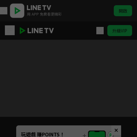
開啟
用 APP 免費看更精彩
升級VIP
暖陽之下
目前未允許這部影片在你所在的地區播放
如有不便請見諒
Unmute
玩遊戲 賺POINTS！