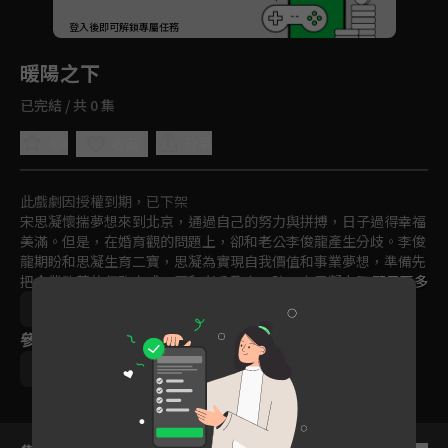
回首頁
登入後即可解鎖專屬任務
Play
暖陽之下
已完結 / 共 0 集
4.4
分享
收藏
此戲劇因授權到期，已下架
宋思凝懷揣夢想來到北京，通過自己的努力與拼搏，日子過得幸福
美滿。但是，在婚育觀的問題上，卻和老公李俊龍產生分歧。李俊
龍期盼和思凝生育二寶，思凝為實現自我價值和事業夢想，準備先
把企業改革的任務完成，再和老公孕育二胎；宋思凝上司陳頌英的
顯示更多
老公關錚去參加朋友二娃百日宴後，突然決定放棄做頂客家庭，要
中國
家庭
戲劇
都會
免費
2021
生孩子，於是，他們一家也捲入了生小孩之爭。宋思凝同父異母的
參與演員
弟弟宋唯一帶著新婚妻子從老家趕來投奔，也為一家人增添了新的
矛盾。
高露
蔣毅
陳紫函
郭曉東