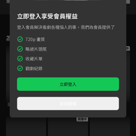
集數列表
反序
立即登入享受會員權益
登入會員解決看劇各種惱人的事，我們為會員提供了
為您推薦
720p 畫質
略過片頭尾
跟播中
跟播中
跟播中
收藏片單
觀劇紀錄
立即登入
直接觀看
請世界吃桌
今日免費版-空中英
今日免費版-大家說
語教室
英語
跟播中