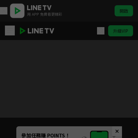
開啟
用 APP 免費看更精彩
升級VIP
我的英雄學院 第七季
目前未允許這部影片在你所在的地區播放
如有不便請見諒
Unmute
參加任務賺 POINTS！