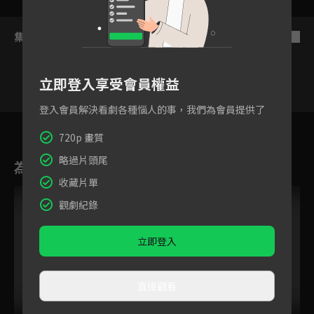
集數列表
反序
立即登入享受會員權益
登入會員解決看劇各種惱人的事，我們為會員提供了
153
154
155
156
157
158
15
720p 畫質
略過片頭尾
為您推薦
收藏片單
觀劇紀錄
立即登入
直接觀看