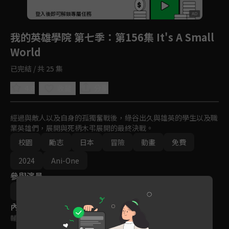
回首頁
登入後即可解鎖專屬任務
Play
我的英雄學院 第七季
：第156集 It's A Small
World
已完結 / 共 25 集
4.8
分享
收藏
經過與敵人以及自身的孤獨奮戰後，綠谷出久與雄英的學生以及職
業英雄們，展開與死柄木弔展開的最終決戰。
校園
勵志
日本
冒險
動畫
免費
2024
Ani-One
參與演員
中山奈緒美
內容標籤
輔導十二歲級