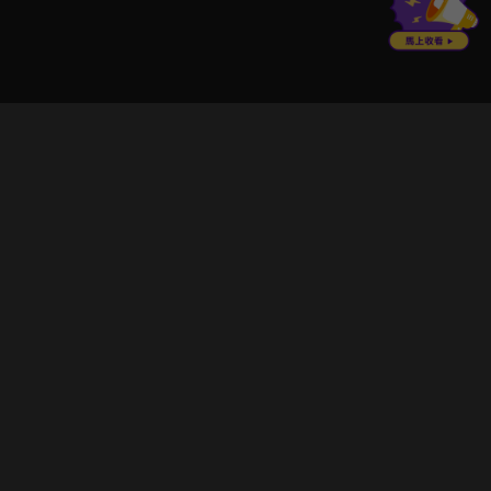
立即登入享受會員權益。
解鎖更多專屬功能，追劇更便利！
登入 / 註冊