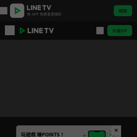
開啟
用 APP 免費看更精彩
升級VIP
WIND BREAKER—防風少年—
目前未允許這部影片在你所在的地區播放
如有不便請見諒
Unmute
玩遊戲 賺POINTS！