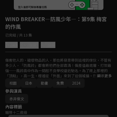
回首頁
登入後即可解鎖專屬任務
Play
WIND BREAKER—防風少年—
：第9集 梅宮
的作風
已完結 / 共 13 集
4.9
分享
收藏
傷害他人的、破壞物品的人，那些將惡意帶到這裡的傢伙，不管有
多少人，「防風鈴」都會將他們全部肅清！偏差值最底層、打架最
強──風鈴高中作為一間超不良學校遠近馳名。為了爬上那裡的
「頂點」，高一生・櫻遙從「外面」來到了這個城鎮。然而，現在
顯示更多
的風鈴高中有一群守護城鎮，人稱「防風鈴」的集團坐鎮！？不良
校園
日本
動畫
免費
2024
高校生・櫻的英雄傳說，將在這裡揭開序幕！
參與演員
赤井俊文
內容標籤
輔導十二歲級