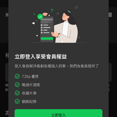
集數列表
反序
6
7
8
9
10
11
1
相關花絮
立即登入享受會員權益
登入會員解決看劇各種惱人的事，我們為會員提供了
720p 畫質
略過片頭尾
預告：不良高中生櫻遙
預告：目標是成為風鈴
預告：我是風鈴高中的
的英雄傳說
高中的第一！
櫻遙，記住我的長相和
收藏片單
名字！
觀劇紀錄
為您推薦
立即登入