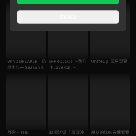
直接觀看
WIND BREAKER—防
B-PROJECT 〜熱烈
UniteUp! 眾星齊聚
風少年— Season 2
＊Love Call〜
月歌。THE
戰國妖狐 千魔混沌
朋友的妹妹只纏著我