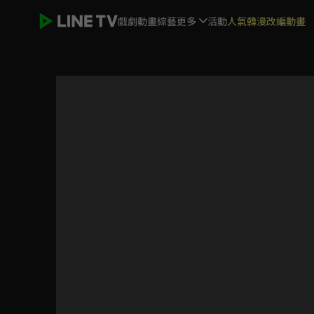
戲劇
動畫
綜藝
更多
活動
人氣韓漫改編動畫
WIND BREAKER—防風少年—