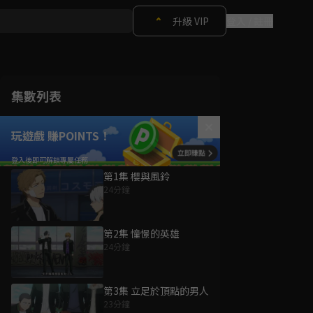
升級 VIP
登入 / 註冊
集數列表
玩遊戲 賺POINTS！
第1集 櫻與風鈴
24分鐘
第2集 憧憬的英雄
24分鐘
第3集 立足於頂點的男人
23分鐘