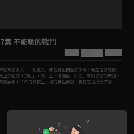
7集 不能輸的戰鬥
4.9
分享
收藏
不管有多少人，「防風鈴」都會將他們全部肅清！偏差值最底層、
爬上那裡的「頂點」，高一生・櫻遙從「外面」來到了這個城鎮。
集團坐鎮！？不良高校生・櫻的英雄傳說，將在這裡揭開序幕！
Play
Video