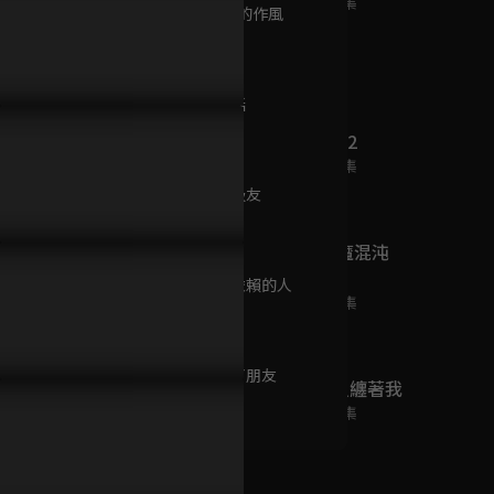
已完結 / 共 12 集
第9集 梅宮的作風
23分鐘
第10集 對話
月歌。THE
23分鐘
ANIMATION 2
已完結 / 共 13 集
第11集 新級友
23分鐘
戰國妖狐 千魔混沌
篇
第12集 被依賴的人
已完結 / 共 24 集
23分鐘
第13集 為了朋友
朋友的妹妹只纏著我
23分鐘
已完結 / 共 12 集