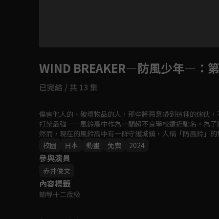
目前未允許這部影片在你所在的地區播放
WIND BREAKER—防風少年—
如有不便請見諒
：第
已完結 / 共 13 集
回首頁
傷害他人的、破壞物品的人，那些將惡意帶到這裡的傢伙，
打架最強──風鈴高中作為一間超不良學校遠近馳名。為了
然而，現在的風鈴高中有一群守護城鎮，人稱「防風鈴」的
校園
日本
動畫
免費
2024
參與演員
赤井俊文
內容標籤
輔導十二歲級