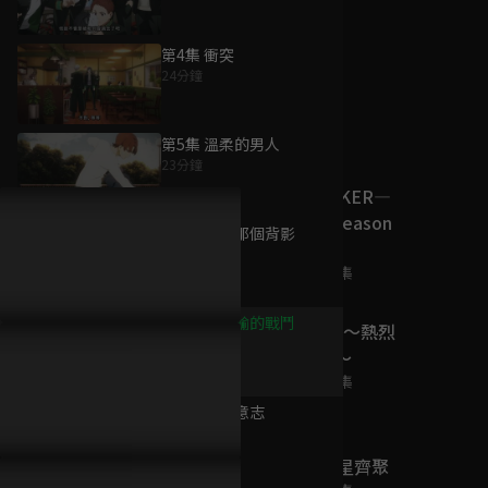
第4集 衝突
24分鐘
為您推薦
第5集 溫柔的男人
23分鐘
WIND BREAKER—
防風少年— Season
第6集 追逐那個背影
2
24分鐘
已完結 / 共 12 集
第7集 不能輸的戰鬥
B-PROJECT 〜熱烈
24分鐘
＊Love Call〜
已完結 / 共 12 集
第8集 延續意志
24分鐘
UniteUp! 眾星齊聚