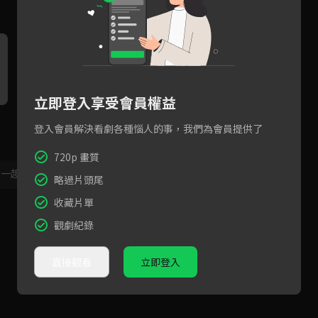
立即登入享受會員權益
預告：我是風鈴高中的櫻遙，
登入會員解決看劇各種惱人的事，我們為會員提供了
記住我的長相和名字！
720p 畫質
，一起共創新版留言功能！
顯示更多
略過片頭尾
收藏片單
觀劇紀錄
直接觀看
立即登入