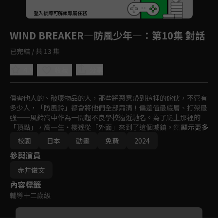
回首頁
登入後即可解鎖專屬任務
Play
WIND BREAKER—防風少年—
：第10集 對話
已完結 / 共 13 集
4.9
分享
收藏
傷害他人的、破壞物品的人，那些將惡意帶到這裡的傢伙，不管有
多少人，「防風鈴」都會將他們全部肅清！偏差值最底層、打架最
強──風鈴高中作為一間超不良學校遠近馳名。為了爬上那裡的
「頂點」，高一生・櫻遙從「外面」來到了這個城鎮。然而，現在
顯示更多
的風鈴高中有一群守護城鎮，人稱「防風鈴」的集團坐鎮！？不良
校園
日本
動畫
免費
2024
高校生・櫻的英雄傳說，將在這裡揭開序幕！
參與演員
赤井俊文
內容標籤
輔導十二歲級