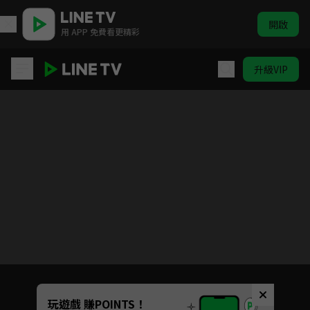
開啟
用 APP 免費看更精彩
升級VIP
WIND BREAKER—防風少年—
目前未允許這部影片在你所在的地區播放
如有不便請見諒
Unmute
玩遊戲 賺POINTS！