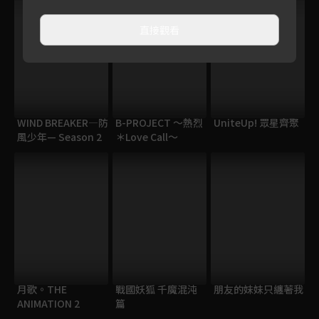
直接觀看
WIND BREAKER—防
B-PROJECT 〜熱烈
UniteUp! 眾星齊聚
風少年— Season 2
＊Love Call〜
月歌。THE
戰國妖狐 千魔混沌
朋友的妹妹只纏著我
ANIMATION 2
篇