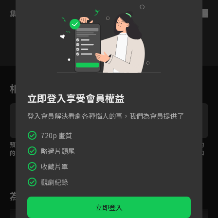
集數列表
反序
7
8
9
10
11
12
1
相關花絮
立即登入享受會員權益
登入會員解決看劇各種惱人的事，我們為會員提供了
720p 畫質
預告：不良高中生櫻遙
預告：目標是成為風鈴
預告：我是風鈴高中的
略過片頭尾
的英雄傳說
高中的第一！
櫻遙，記住我的長相和
名字！
收藏片單
觀劇紀錄
為您推薦
立即登入