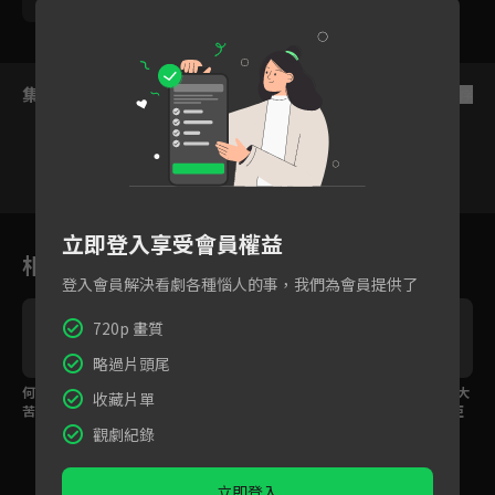
陳婉婷
羅裕誴
羅文君
何佩芸
洪毓璟
集數列表
反序
1
2
3
4
5
6
立即登入享受會員權益
相關花絮
登入會員解決看劇各種惱人的事，我們為會員提供了
720p 畫質
略過片頭尾
何佩芸離團竟是真的有
「哥你怎麼不提醒！」
EP10預告：林雨宣挑大
收藏片單
苦衷？
鄭茵聲練習多天竟發現
樑重振戲班，不怕陳亞
根本練錯？
蘭的魔鬼訓練
觀劇紀錄
立即登入