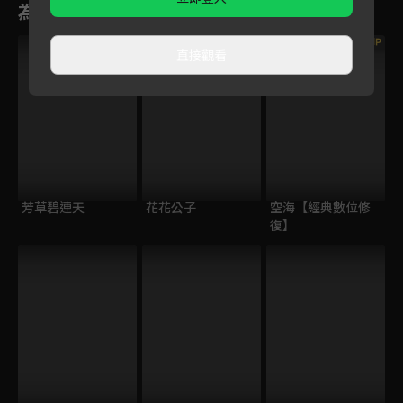
為您推薦
VIP
直接觀看
芳草碧連天
花花公子
空海【經典數位修
復】