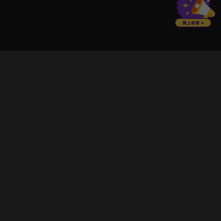
立即登入享受會員權益。
解鎖更多專屬功能，追劇更便利！
登入 / 註冊