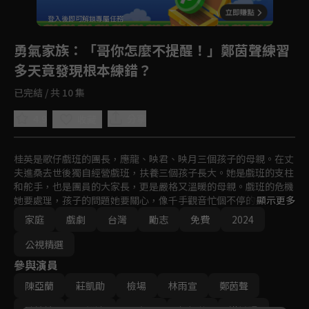
登入後即可解鎖專屬任務
Play
勇氣家族
：「哥你怎麼不提醒！」鄭茵聲練習
多天竟發現根本練錯？
已完結 / 共 10 集
4.9
分享
收藏
桂英是歌仔戲班的團長，應龍、映君、映月三個孩子的母親。在丈
夫進桑去世後獨自經營戲班，扶養三個孩子長大。她是戲班的支柱
和舵手，也是團員的大家長，更是嚴格又溫暖的母親。戲班的危機
她要處理，孩子的問題她要關心，像千手觀音忙個不停的她，終於
顯示更多
不敵長期身心勞累病倒了。強人也有脆弱的時刻，以前只會拼命付
家庭
戲劇
台灣
勵志
免費
2024
出的她，終於也懂得放手與信任更需要勇氣。
公視精選
參與演員
陳亞蘭
莊凱勛
檢場
林雨宣
鄭茵聲