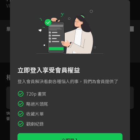
VIP
集數列表
反序
VIP
VIP
VIP
VIP
VIP
1
2
3
4
5
特輯
立即登入享受會員權益
相關花絮
登入會員解決看劇各種惱人的事，我們為會員提供了
720p 畫質
略過片頭尾
快問快答：內斂大哥余
快問快答：省錢老爸郭
花絮：手足深情篇
收藏片單
晉！
子乾！
觀劇紀錄