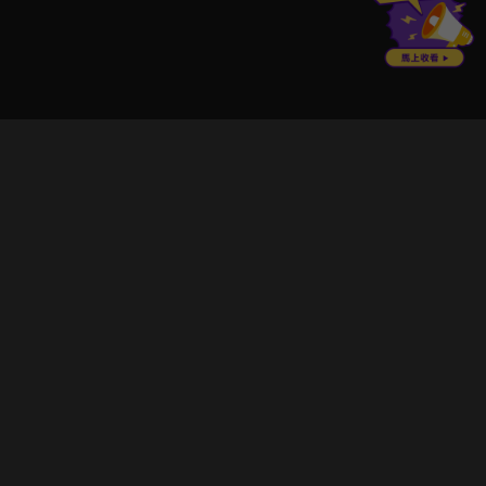
立即登入享受會員權益。
解鎖更多專屬功能，追劇更便利！
登入 / 註冊