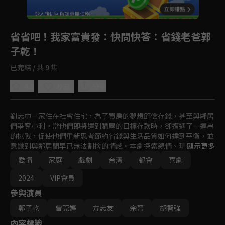
登入後即可解鎖專屬任務
Play
省省吧！我家富貴發
：快問快答：省錢老爸郭
子乾！
已完結 / 共 9 集
4.9
分享
收藏
劉志中一家住在社會住宅，為了買房的夢想節儉存錢，甚至與鄰居
們爭奪小利。當他們即將達到購屋的目標存款時，卻遭遇了一連串
的挑戰，促使他們重新思考節約省錢與生活品質如何達到平衡，並
意識到與鄰居間早已無法割捨的情感。本劇探索親情、現代生活和
顯示更多
高房價等主題。
愛情
家庭
戲劇
台灣
都會
喜劇
2024
VIP會員
參與演員
郭子乾
曾莞婷
方志友
余晉
胡智強
內容標籤