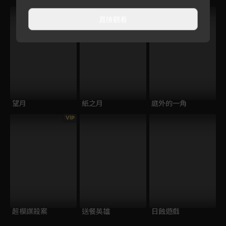
VIP
直接觀看
望月
紙之月
庭外的一角
VIP
超模謀殺案
送餐英雄
日蝕遊戲