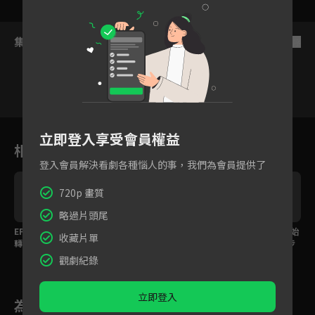
集數列表
反序
5
6
7
8
9
10
11
立即登入享受會員權益
相關花絮
登入會員解決看劇各種惱人的事，我們為會員提供了
720p 畫質
略過片頭尾
EP16預告：復活劇情反
EP15預告：嚴基俊成功
EP14預告：李正信開始
收藏片單
轉！大惡人嚴基俊將毀
控制李準，他能順利活
懷疑李侑菲，危險步步
滅一切
下去嗎？
靠近
觀劇紀錄
立即登入
為您推薦