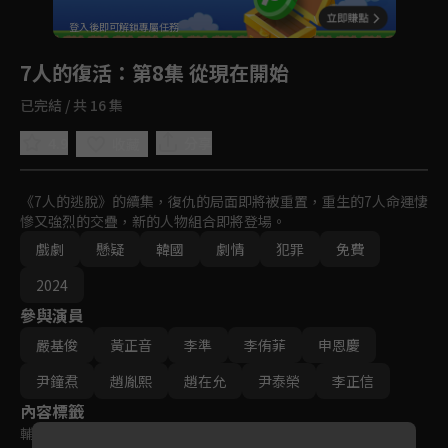
回首頁
登入後即可解鎖專屬任務
Play
7人的復活
：第8集 從現在開始
已完結 / 共 16 集
4.9
分享
收藏
《7人的逃脫》的續集，復仇的局面即將被重置，重生的7人命運悽
慘又強烈的交疊，新的人物組合即將登場。
戲劇
懸疑
韓國
劇情
犯罪
免費
2024
參與演員
嚴基俊
黃正音
李準
李侑菲
申恩慶
尹鐘焄
趙胤熙
趙在允
尹泰榮
李正信
內容標籤
輔導十五歲級