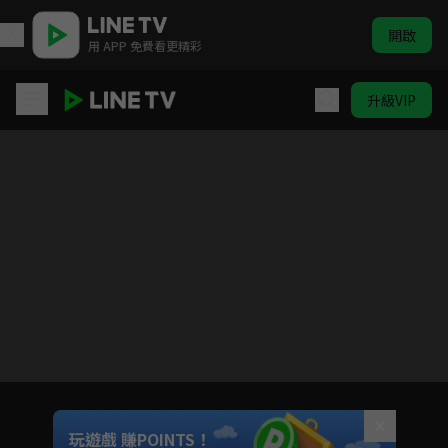
開啟
用 APP 免費看更精彩
升級VIP
7人的復活
目前未允許這部影片在你所在的地區播放
如有不便請見諒
Unmute
玩遊戲 賺POINTS！