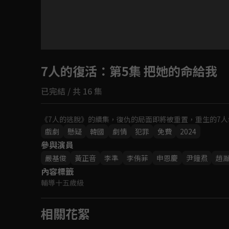
目前未允許這部影片在你所在的地區播放
7人的復活
如有不便請見諒
：第5集 把她的命給我
已完結 / 共 16 集
回首頁
《7人的逃脫》的續集，復仇的局面即將被重置，重生的7
戲劇
懸疑
韓國
劇情
犯罪
免費
2024
參與演員
嚴基俊
黃正音
李準
李侑菲
申恩慶
尹鐘焄
趙
內容標籤
輔導十五歲級
相關花絮