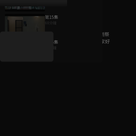
第15集
好康資訊
68分鐘
7/21-8/20，盛夏追劇祭
升級VIP最優惠！獨家好
第16集
戲看到飽
70分鐘
7月21日
-
8月20日