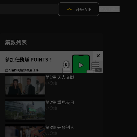
升級 VIP
登入 / 註冊
集數列表
參加任務賺 POINTS！
第1集 天人交戰
84分鐘
第2集 重見天日
64分鐘
第3集 先發制人
68分鐘