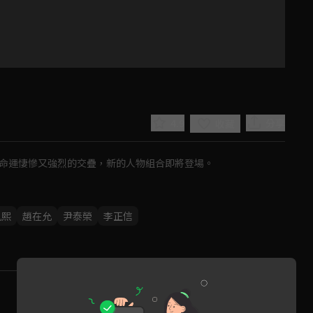
4.9
分享
收藏
人命運悽慘又強烈的交疊，新的人物組合即將登場。
胤熙
趙在允
尹泰榮
李正信
Play
Video