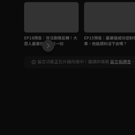
EP16預告：復活劇情反轉！大
EP15預告：嚴基俊成功控制
惡人嚴基俊將毀滅一切
準，他能順利活下去嗎？
留言功能正在升級改版中！邀請你填寫
留言板調查