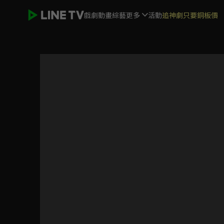
戲劇
動畫
綜藝
更多
活動
追神劇只要銅板價
7人的復活