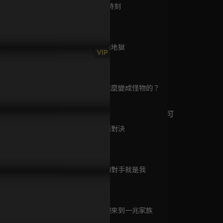
已完結 / 共 10 集
第9集 抉擇時刻
82分鐘
第10集 走進地獄
超模謀殺案
VIP
69分鐘
P12預告：魔王嚴基俊順利脫
EP11預告：惡人們紛紛痛改前
EP10預告
已完結 / 共 1 集
，李準逆轉困境！
非！黑吃黑聯手對抗大魔王
禁李侑菲的
第11集 是怎麼變成怪物的？
66分鐘
白雪公主非死不可
已完結 / 共 14 集
第12集 正面對決
63分鐘
第13集 你的對手就是我
送餐英雄
70分鐘
已完結 / 共 10 集
第14集 歡迎來到一兆家族
65分鐘