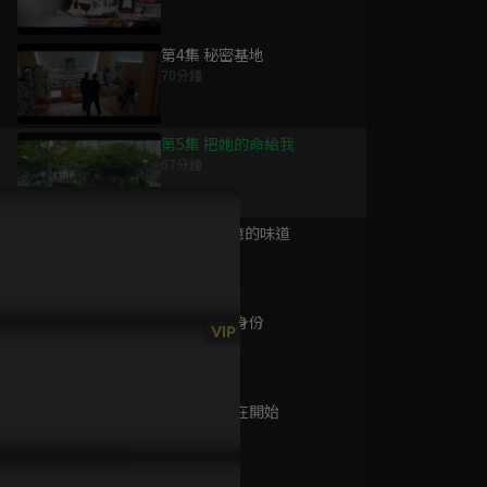
第4集 秘密基地
70分鐘
為您推薦
第5集 把她的命給我
67分鐘
庭外的一角
已完結 / 共 15 集
第6集 300億的味道
71分鐘
第7集 真實身份
望月
VIP
62分鐘
已完結 / 共 1 集
第8集 從現在開始
64分鐘
紙之月