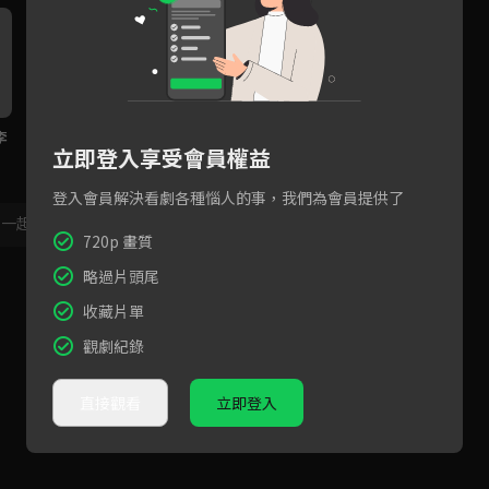
李
EP14預告：李正信開始懷疑李
EP13預告：李正信背叛嚴基
E
立即登入享受會員權益
侑菲，危險步步靠近
俊！女孩漢娜最終落入誰手？
罪
登入會員解決看劇各種惱人的事，我們為會員提供了
，一起共創新版留言功能！
顯示更多
720p 畫質
略過片頭尾
收藏片單
觀劇紀錄
直接觀看
立即登入