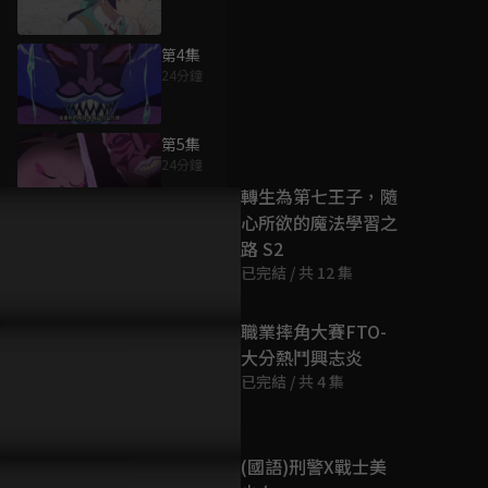
第4集
24分鐘
為您推薦
第5集
24分鐘
轉生為第七王子，隨
心所欲的魔法學習之
第6集
路 S2
24分鐘
已完結 / 共 12 集
第7集
職業摔角大賽FTO-
24分鐘
大分熱鬥興志炎
已完結 / 共 4 集
第8集
24分鐘
(國語)刑警X戰士美