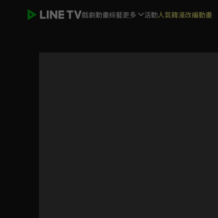
戲劇
動畫
綜藝
更多
活動
人氣韓漫改編動畫
轉生為第七王子，隨心所欲的魔法學習之路