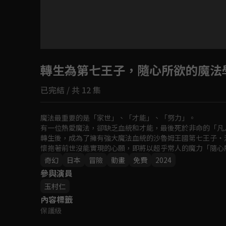
目前未允許這部影片在你所在的地區播放
轉生為第七王子，隨心所欲的魔法
如有不便請見諒
已完結 / 共 12 集
回首頁
魔法最重要的是「家世」、「才能」、「努力」。

有一位熱愛魔法，卻缺乏血統和才能，最後死於非命的「凡
轉生後，成為了擁有強大魔法血統的沙魯姆王國第七王子・
懷抱著前世沒能實現的心願，即將以超乎常人的魔力「隨心
奇幻
日本
冒險
動畫
免費
2024
參與演員
玉村仁
內容標籤
保護級