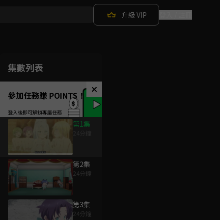
升級 VIP
登入 / 註冊
集數列表
參加任務賺 POINTS！
第1集
24分鐘
第2集
24分鐘
第3集
24分鐘