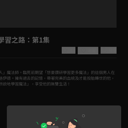
學習之路
：第1集
4.9
分享
收藏
人」魔法師。臨死前期望「想要鑽研學習更多魔法」的這個男人在
洛伊德。擁有過去的記憶，帶著完美的血統及才能投胎轉世的他，
所欲地學習魔法」，享受他的無雙生活！
Play
Video