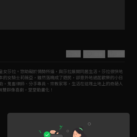
5.0
分享
收藏
皇女莎拉。惣助礙於情勢所逼，與莎拉展開同居生活。莎拉很快地
本的女騎士莉薇亞，雖然落魄成了遊民，卻意外地過起歡樂的小日
助，鬼畜律師、分手專員、宗教家等，生活在這塊土地上的奇葩人
下無雙群像喜劇，堂堂動畫化！ 
Play
Video