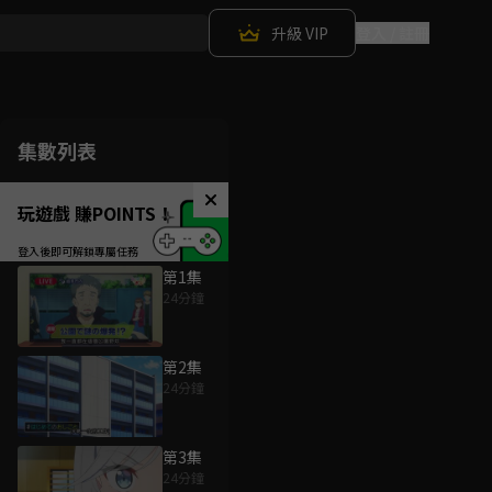
升級 VIP
登入 / 註冊
集數列表
玩遊戲 賺POINTS！
第1集
24分鐘
第2集
24分鐘
第3集
24分鐘