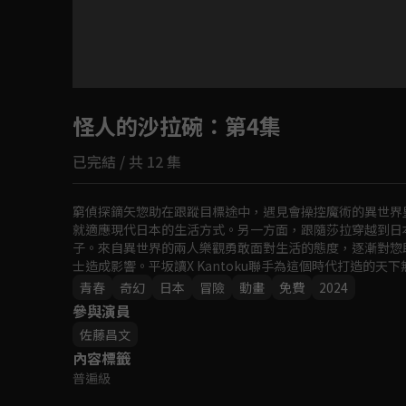
目前未允許這部影片在你所在的地區播放
怪人的沙拉碗
如有不便請見諒
：第4集
已完結 / 共 12 集
回首頁
窮偵探鏑矢惣助在跟蹤目標途中，遇見會操控魔術的異世界
就適應現代日本的生活方式。另一方面，跟隨莎拉穿越到日
子。來自異世界的兩人樂觀勇敢面對生活的態度，逐漸對惣
士造成影響。平坂讀X Kantoku聯手為這個時代打造的天
青春
奇幻
日本
冒險
動畫
免費
2024
參與演員
佐藤昌文
內容標籤
普遍級