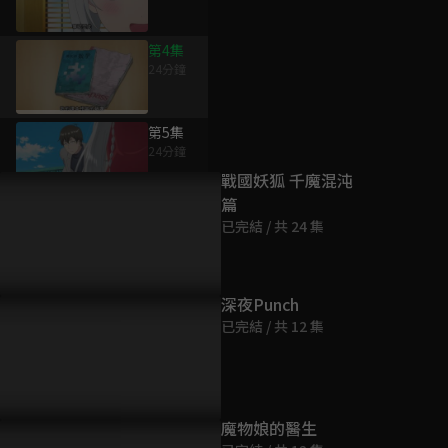
第4集
24分鐘
為您推薦
第5集
24分鐘
戰國妖狐 千魔混沌
篇
第6集
已完結 / 共 24 集
24分鐘
第7集
深夜Punch
24分鐘
已完結 / 共 12 集
第8集
24分鐘
魔物娘的醫生