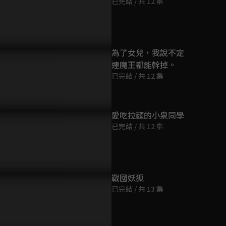
已完結 / 共 12 集
第9集
24分鐘
第10集
為了女兒，我說不定
24分鐘
連魔王都能幹掉。
已完結 / 共 12 集
第11集
24分鐘
愛吃拉麵的小泉同學
已完結 / 共 12 集
第12集
23分鐘
戰國妖狐
已完結 / 共 13 集