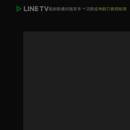
戲劇
動畫
綜藝
更多
活動
追神劇只要銅板價
怪人的沙拉碗