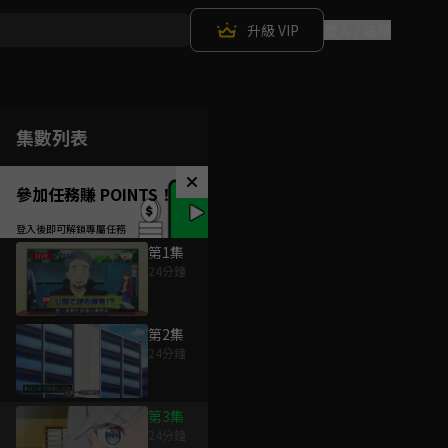
升級 VIP
登入 / 註冊
集數列表
參加任務賺 POINTS！
第1集
24分鐘
第2集
24分鐘
第3集
24分鐘