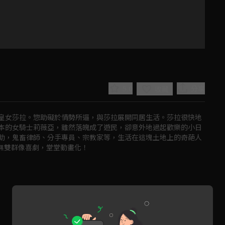
5.0
分享
收藏
皇女莎拉。惣助礙於情勢所逼，與莎拉展開同居生活。莎拉很快地
本的女騎士莉薇亞，雖然落魄成了遊民，卻意外地過起歡樂的小日
助，鬼畜律師、分手專員、宗教家等，生活在這塊土地上的奇葩人
下無雙群像喜劇，堂堂動畫化！ 
Play
Video