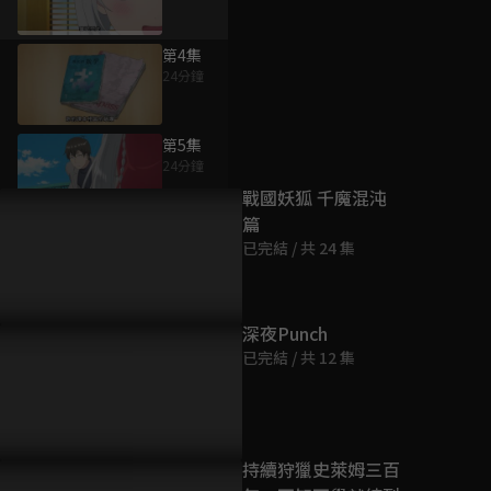
第4集
24分鐘
為您推薦
第5集
24分鐘
戰國妖狐 千魔混沌
篇
第6集
已完結 / 共 24 集
24分鐘
第7集
深夜Punch
24分鐘
已完結 / 共 12 集
第8集
24分鐘
持續狩獵史萊姆三百