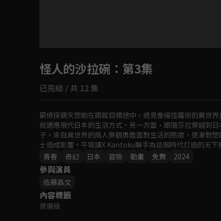
目前未允許這部影片在你所在的地區播放
怪人的沙拉碗
如有不便請見諒
：第3集
已完結 / 共 12 集
回首頁
窮偵探鏑矢惣助在跟蹤目標途中，遇見會操控魔術的異世界
就適應現代日本的生活方式。另一方面，跟隨莎拉穿越到日
子。來自異世界的兩人樂觀勇敢面對生活的態度，逐漸對惣
士造成影響。平坂讀X Kantoku聯手為這個時代打造的天
青春
奇幻
日本
冒險
動畫
免費
2024
參與演員
佐藤昌文
內容標籤
普遍級