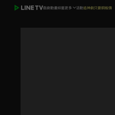
戲劇
動畫
綜藝
更多
活動
追神劇只要銅板價
怪人的沙拉碗