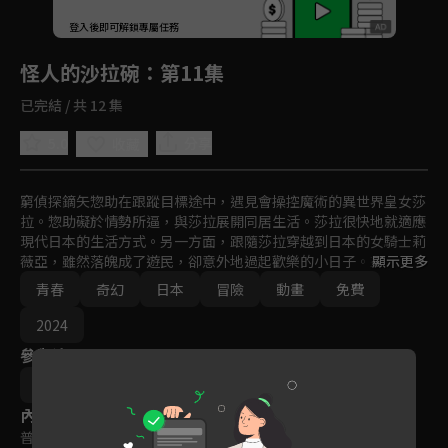
回首頁
登入後即可解鎖專屬任務
Play
怪人的沙拉碗
：第11集
已完結 / 共 12 集
5.0
分享
收藏
窮偵探鏑矢惣助在跟蹤目標途中，遇見會操控魔術的異世界皇女莎
拉。惣助礙於情勢所逼，與莎拉展開同居生活。莎拉很快地就適應
現代日本的生活方式。另一方面，跟隨莎拉穿越到日本的女騎士莉
薇亞，雖然落魄成了遊民，卻意外地過起歡樂的小日子。來自異世
顯示更多
界的兩人樂觀勇敢面對生活的態度，逐漸對惣助，鬼畜律師、分手
青春
奇幻
日本
冒險
動畫
免費
專員、宗教家等，生活在這塊土地上的奇葩人士造成影響。平坂讀
X Kantoku聯手為這個時代打造的天下無雙群像喜劇，堂堂動畫
2024
化！ 
參與演員
佐藤昌文
內容標籤
普遍級