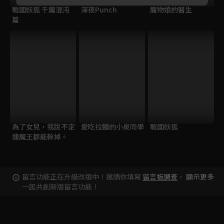
戰國妖狐 千魔混沌
深夜Punch
魔物娘的醫生
篇
為了女兒，我說不定
愛吃拉麵的小泉同學
戰國妖狐
連魔王都能幹掉。
留言功能正在升級改版中！邀請你填寫
留言板調查
，
顯示更多
一起共創新版留言功能！