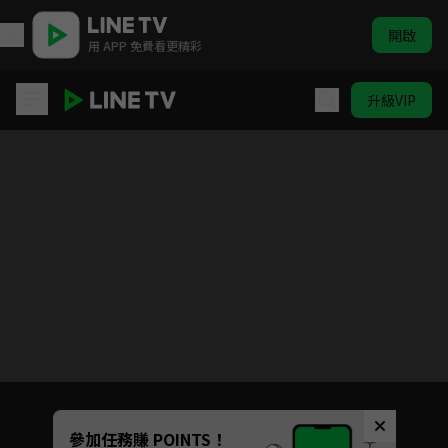
開啟
用 APP 免費看更精彩
升級VIP
怪人的沙拉碗
目前未允許這部影片在你所在的地區播放
如有不便請見諒
Unmute
參加任務賺 POINTS！