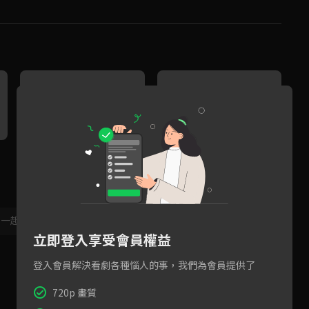
預告：賭上霸權寶座，大戰即
預告：命運的決戰，圍繞世界
將開打
霸權的巨大陰謀
，一起共創新版留言功能！
顯示更多
立即登入享受會員權益
登入會員解決看劇各種惱人的事，我們為會員提供了
720p 畫質