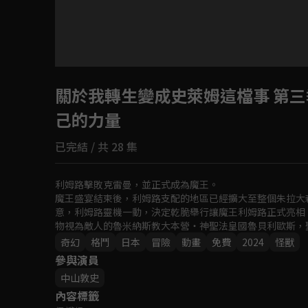
關於我轉生變成史萊姆這檔事 第三
己的力量
已完結 / 共 28 集
利姆路擊敗克雷曼，並正式成為魔王。

魔王盛宴結束後，利姆路支配的地區已經擴大至整個朱拉大
意，利姆路靈機一動，決定乾脆舉行讓魔王利姆路正式亮相
物視為敵人的魯米納斯教大本營・神聖法皇國魯貝利歐斯，
明人士竄改的開戰宣言。為了看清真正的敵人和盟友，並追
奇幻
格鬥
日本
冒險
動畫
免費
2024
怪獸
參與演員
中山敦史
內容標籤