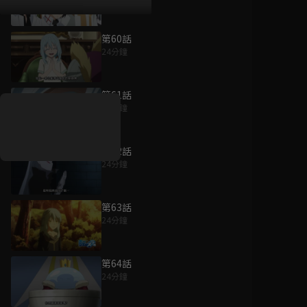
第60話
24分鐘
好康資訊
第61話
7/21-8/20，盛夏追劇祭
24分鐘
升級VIP最優惠！獨家好
戲看到飽
第62話
7月21日
-
8月20日
24分鐘
第63話
24分鐘
第64話
24分鐘