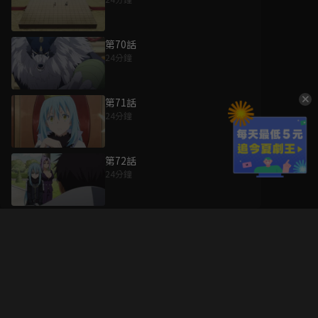
第70話
24分鐘
第71話
24分鐘
第72話
24分鐘
升級方案
客服中心
會員權益
關於我們