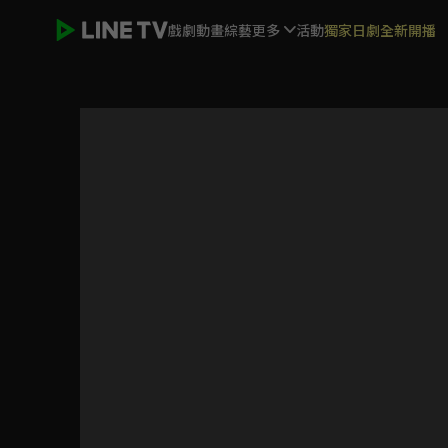
戲劇
動畫
綜藝
更多
活動
獨家日劇全新開播
關於我轉生變成史萊姆這檔事 第三季