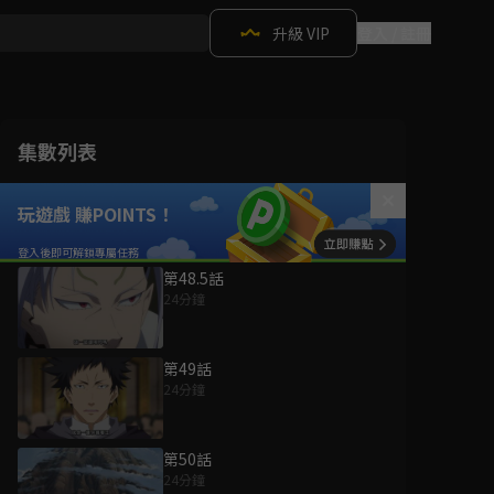
升級 VIP
登入 / 註冊
集數列表
玩遊戲 賺POINTS！
第48.5話
24分鐘
第49話
24分鐘
第50話
24分鐘