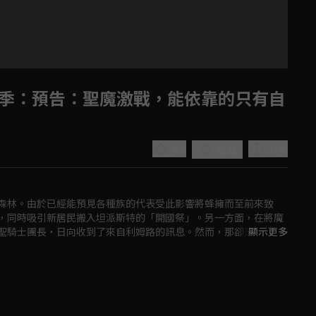
季
：預告：聖魔激戰，能依靠的只有自
4.9
分享
收藏
森林。由於已經能預見各種族的代表受此影響將蜂擁而至前來致
，同時吸引新居民搬入坦派斯特的「開國祭」。另一方面，在將魔
Play
聖騎士團長・日向收到了來自利姆路的訊息。然而，那卻是遭到不
顯示更多
求「人魔共榮圈」的理想，利姆路的新挑戰即將開始。
Video