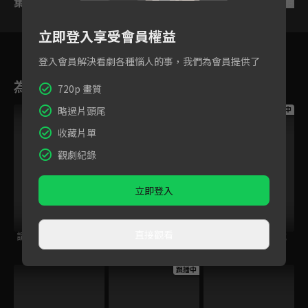
集數列表
反序
立即登入享受會員權益
登入會員解決看劇各種惱人的事，我們為會員提供了
為您推薦
720p 畫質
略過片頭尾
跟播中
跟播中
跟播中
收藏片單
觀劇紀錄
立即登入
直接觀看
請世界吃桌
今日免費版-空中英
今日免費版-大家說
語教室
英語
跟播中