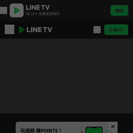
開啟
用 APP 免費看更精彩
升級VIP
天地民心
目前未允許這部影片在你所在的地區播放
如有不便請見諒
Unmute
玩遊戲 賺POINTS！