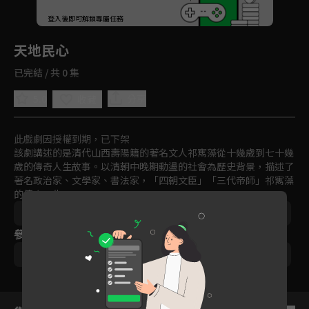
回首頁
登入後即可解鎖專屬任務
Play
天地民心
已完結 / 共 0 集
5.0
分享
收藏
此戲劇因授權到期，已下架
該劇講述的是清代山西壽陽籍的著名文人祁寯藻從十幾歲到七十幾
歲的傳奇人生故事。以清朝中晚期動盪的社會為歷史背景，描述了
著名政治家、文學家、書法家，「四朝文臣」「三代帝師」祁寯藻
的傳奇一生。
中國
戲劇
古裝
時代
免費
2000-2010
參與演員
成泰燊
袁弘
王洛勇
宋佳
趙鴻飛
楊爍