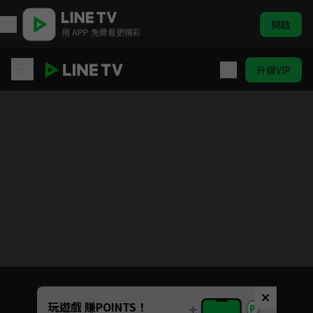
開啟
用 APP 免費看更精彩
升級VIP
遊戲王 怪獸之決鬥
目前未允許這部影片在你所在的地區播放
如有不便請見諒
Unmute
玩遊戲 賺POINTS！