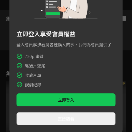
集數列表
反序
立即登入享受會員權益
登入會員解決看劇各種惱人的事，我們為會員提供了
90
91
92
93
94
95
9
720p 畫質
略過片頭尾
為您推薦
收藏片單
VIP
VIP
觀劇紀錄
立即登入
直接觀看