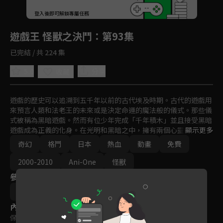
回首頁
登入後即可解鎖專屬任務
Play
遊戲王 怪獸之決鬥
：第93集
已完結 / 共 224 集
5.0
分享
收藏
遊戲的歷史可以追溯到五千年以前的古代埃及時期。古代的遊戲用
來預言人類和法老王的未來或是決定命運的魔法般的儀式。那些儀
式被稱為黑暗遊戲。然而有位少年完成「千年積木」並且接受黑暗
遊戲成為正義的化身。在光明和黑暗之中，擁有兩個心靈的少年以
顯示更多
「遊戲王」之稱展開決鬥。
奇幻
格鬥
日本
熱血
動畫
免費
2000-2010
Ani-One
怪獸
參與演員
杉島邦久
內容標籤
保護級