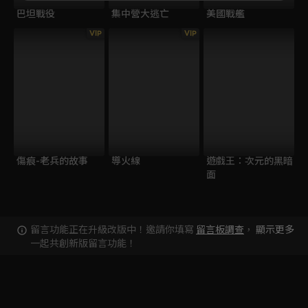
巴坦戰役
集中營大逃亡
美國戰艦
VIP
VIP
傷痕-老兵的故事
導火線
遊戲王：次元的黑暗
面
留言功能正在升級改版中！邀請你填寫
留言板調查
，
顯示更多
一起共創新版留言功能！