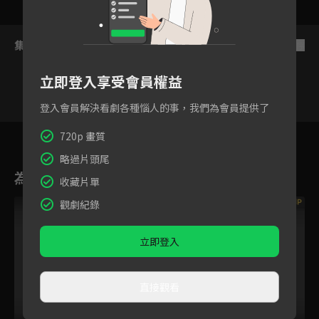
集數列表
反序
立即登入享受會員權益
登入會員解決看劇各種惱人的事，我們為會員提供了
89
90
91
92
93
94
9
720p 畫質
略過片頭尾
為您推薦
收藏片單
VIP
VIP
觀劇紀錄
立即登入
直接觀看