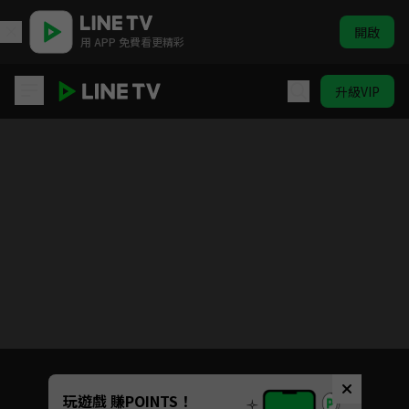
開啟
用 APP 免費看更精彩
升級VIP
遊戲王 怪獸之決鬥
目前未允許這部影片在你所在的地區播放
如有不便請見諒
Unmute
玩遊戲 賺POINTS！