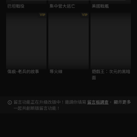
巴坦戰役
集中營大逃亡
美國戰艦
VIP
VIP
傷痕-老兵的故事
導火線
遊戲王：次元的黑暗
面
留言功能正在升級改版中！邀請你填寫
留言板調查
，
顯示更多
一起共創新版留言功能！