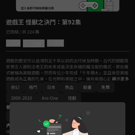
回首頁
登入後即可解鎖專屬任務
Play
遊戲王 怪獸之決鬥
：第92集
已完結 / 共 224 集
5.0
分享
收藏
遊戲的歷史可以追溯到五千年以前的古代埃及時期。古代的遊戲用
來預言人類和法老王的未來或是決定命運的魔法般的儀式。那些儀
式被稱為黑暗遊戲。然而有位少年完成「千年積木」並且接受黑暗
遊戲成為正義的化身。在光明和黑暗之中，擁有兩個心靈的少年以
顯示更多
「遊戲王」之稱展開決鬥。
奇幻
格鬥
日本
熱血
動畫
免費
2000-2010
Ani-One
怪獸
參與演員
杉島邦久
內容標籤
保護級