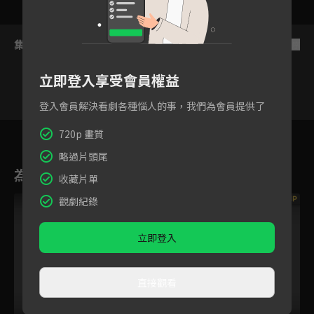
集數列表
反序
立即登入享受會員權益
登入會員解決看劇各種惱人的事，我們為會員提供了
88
89
90
91
92
93
9
720p 畫質
略過片頭尾
為您推薦
收藏片單
VIP
VIP
觀劇紀錄
立即登入
直接觀看