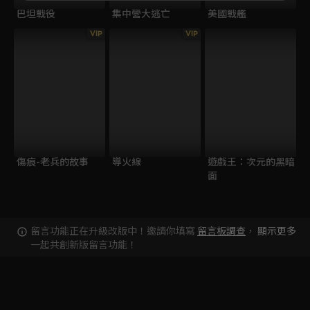
巴坦戰役
集中營大逃亡
美國戰艦
VIP
VIP
傷痕-老兵的故事
導火線
遊戲王：次元的黑暗
面
留言功能正在升級改版中！邀請你填寫
留言板調查
，
顯示更多
一起共創新版留言功能！