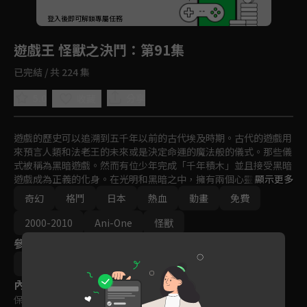
回首頁
登入後即可解鎖專屬任務
Play
遊戲王 怪獸之決鬥
：第91集
已完結 / 共 224 集
5.0
分享
收藏
遊戲的歷史可以追溯到五千年以前的古代埃及時期。古代的遊戲用
來預言人類和法老王的未來或是決定命運的魔法般的儀式。那些儀
式被稱為黑暗遊戲。然而有位少年完成「千年積木」並且接受黑暗
遊戲成為正義的化身。在光明和黑暗之中，擁有兩個心靈的少年以
顯示更多
「遊戲王」之稱展開決鬥。
奇幻
格鬥
日本
熱血
動畫
免費
2000-2010
Ani-One
怪獸
參與演員
杉島邦久
內容標籤
保護級