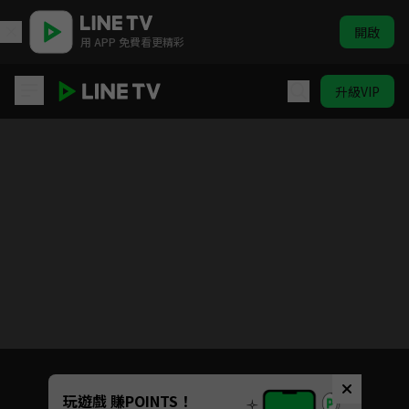
開啟
用 APP 免費看更精彩
升級VIP
遊戲王 怪獸之決鬥
目前未允許這部影片在你所在的地區播放
如有不便請見諒
Unmute
玩遊戲 賺POINTS！