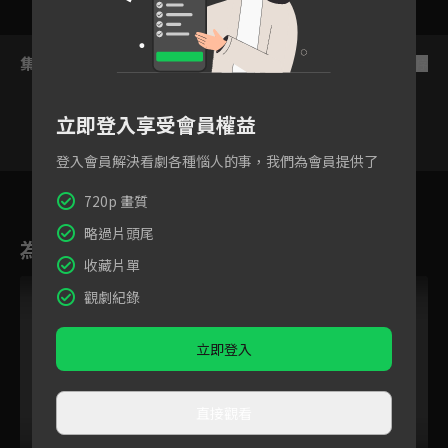
集數列表
反序
立即登入享受會員權益
登入會員解決看劇各種惱人的事，我們為會員提供了
58
59
60
61
62
63
6
720p 畫質
略過片頭尾
為您推薦
收藏片單
VIP
VIP
觀劇紀錄
立即登入
直接觀看