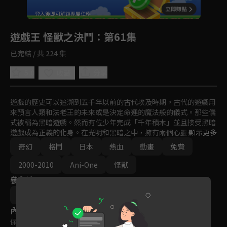
回首頁
登入後即可解鎖專屬任務
Play
遊戲王 怪獸之決鬥
：第61集
已完結 / 共 224 集
5.0
分享
收藏
遊戲的歷史可以追溯到五千年以前的古代埃及時期。古代的遊戲用
來預言人類和法老王的未來或是決定命運的魔法般的儀式。那些儀
式被稱為黑暗遊戲。然而有位少年完成「千年積木」並且接受黑暗
遊戲成為正義的化身。在光明和黑暗之中，擁有兩個心靈的少年以
顯示更多
「遊戲王」之稱展開決鬥。
奇幻
格鬥
日本
熱血
動畫
免費
2000-2010
Ani-One
怪獸
參與演員
杉島邦久
內容標籤
保護級