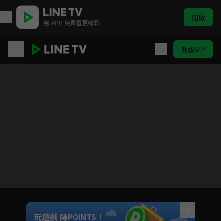
開啟
用 APP 免費看更精彩
升級VIP
遊戲王 怪獸之決鬥
目前未允許這部影片在你所在的地區播放
如有不便請見諒
Unmute
玩遊戲 賺POINTS！