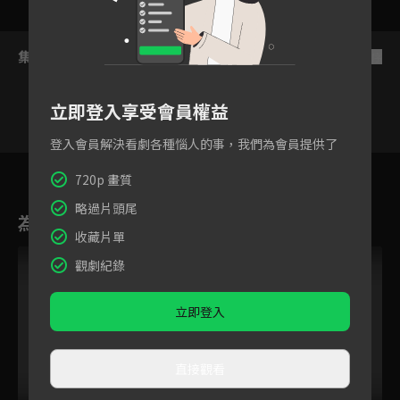
集數列表
反序
立即登入享受會員權益
登入會員解決看劇各種惱人的事，我們為會員提供了
53
54
55
56
57
58
5
720p 畫質
略過片頭尾
為您推薦
收藏片單
VIP
VIP
觀劇紀錄
立即登入
直接觀看