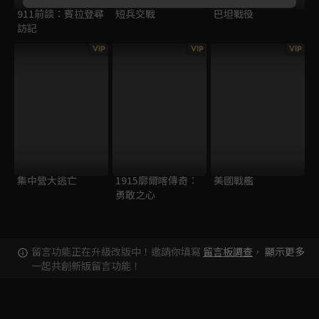
911前談：賓拉登尋
短兵交戰
巴坦戰役
訪記
VIP
VIP
VIP
集中營大逃亡
1915廓爾喀傳奇：
美國戰艦
勇敢之心
留言功能正在升級改版中！邀請你填寫
留言板調查
，
顯示更多
一起共創新版留言功能！