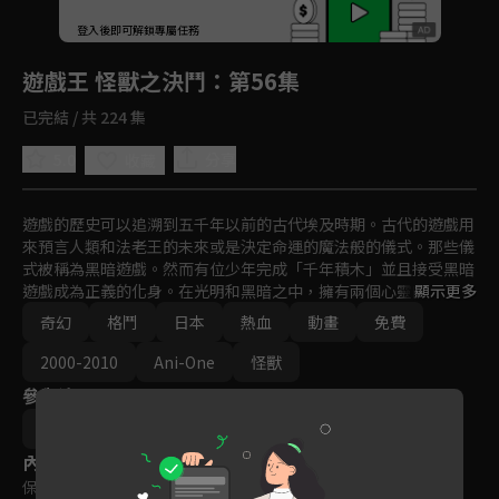
回首頁
登入後即可解鎖專屬任務
Play
遊戲王 怪獸之決鬥
：第56集
已完結 / 共 224 集
5.0
分享
收藏
遊戲的歷史可以追溯到五千年以前的古代埃及時期。古代的遊戲用
來預言人類和法老王的未來或是決定命運的魔法般的儀式。那些儀
式被稱為黑暗遊戲。然而有位少年完成「千年積木」並且接受黑暗
遊戲成為正義的化身。在光明和黑暗之中，擁有兩個心靈的少年以
顯示更多
「遊戲王」之稱展開決鬥。
奇幻
格鬥
日本
熱血
動畫
免費
2000-2010
Ani-One
怪獸
參與演員
杉島邦久
內容標籤
保護級