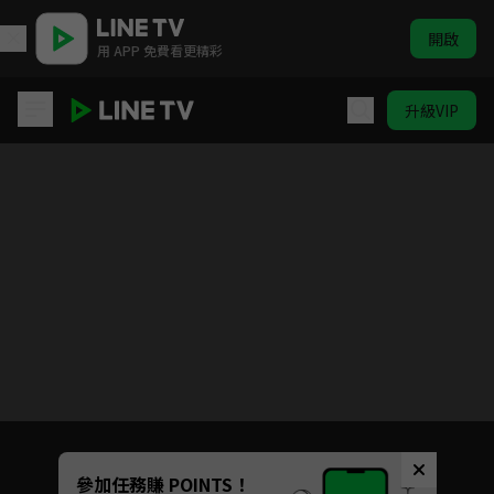
開啟
用 APP 免費看更精彩
升級VIP
遊戲王 怪獸之決鬥
目前未允許這部影片在你所在的地區播放
如有不便請見諒
Unmute
參加任務賺 POINTS！