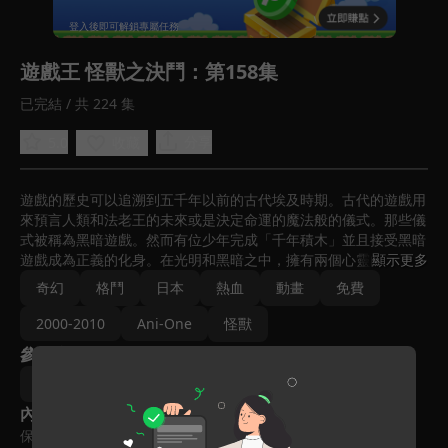
回首頁
登入後即可解鎖專屬任務
Play
遊戲王 怪獸之決鬥
：第158集
已完結 / 共 224 集
分享
5.0
收藏
遊戲的歷史可以追溯到五千年以前的古代埃及時期。古代的遊戲用
來預言人類和法老王的未來或是決定命運的魔法般的儀式。那些儀
式被稱為黑暗遊戲。然而有位少年完成「千年積木」並且接受黑暗
遊戲成為正義的化身。在光明和黑暗之中，擁有兩個心靈的少年以
顯示更多
「遊戲王」之稱展開決鬥。
奇幻
格鬥
日本
熱血
動畫
免費
2000-2010
Ani-One
怪獸
參與演員
杉島邦久
內容標籤
保護級