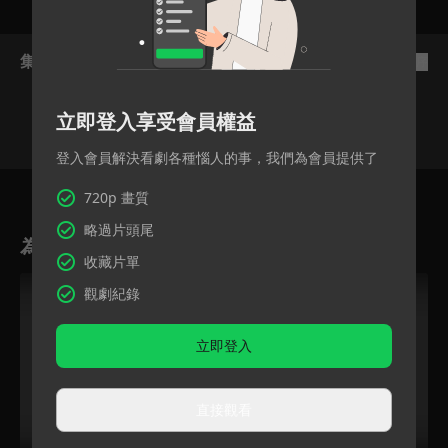
集數列表
反序
立即登入享受會員權益
登入會員解決看劇各種惱人的事，我們為會員提供了
155
156
157
158
159
160
16
720p 畫質
略過片頭尾
為您推薦
收藏片單
VIP
VIP
觀劇紀錄
立即登入
直接觀看