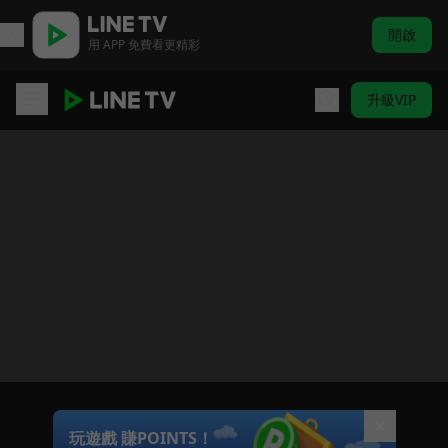
開啟
用 APP 免費看更精彩
升級VIP
遊戲王 怪獸之決鬥
目前未允許這部影片在你所在的地區播放
如有不便請見諒
Unmute
玩遊戲 賺POINTS！