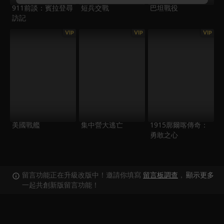
911前談：賓拉登尋
短兵交戰
巴坦戰役
訪記
VIP
VIP
VIP
美國戰艦
集中營大逃亡
1915廓爾喀傳奇：
勇敢之心
留言功能正在升級改版中！邀請你填寫
留言板調查
，
顯示更多
一起共創新版留言功能！