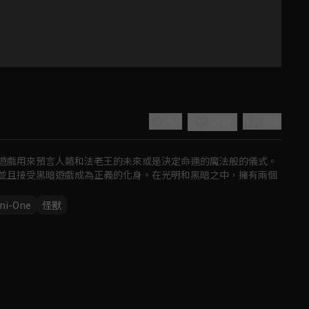
5.0
分享
收藏
遊戲用來預言人類和法老王的未來或是決定命運的魔法般的儀式。
並且接受黑暗遊戲成為正義的化身。在光明和黑暗之中，擁有兩個
ni-One
怪獸
Play
Video