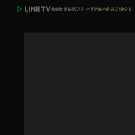
戲劇
動畫
綜藝
更多
活動
追神劇只要銅板價
遊戲王 怪獸之決鬥