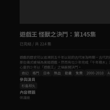
目前未允許這部影片在你所在的地區播放
遊戲王 怪獸之決鬥
如有不便請見諒
：第145集
已完結 / 共 224 集
回首頁
遊戲的歷史可以追溯到五千年以前的古代埃及時期。古代的
那些儀式被稱為黑暗遊戲。然而有位少年完成「千年積木」
心靈的少年以「遊戲王」之稱展開決鬥。
奇幻
格鬥
日本
熱血
動畫
免費
2000-2010
A
參與演員
杉島邦久
內容標籤
保護級