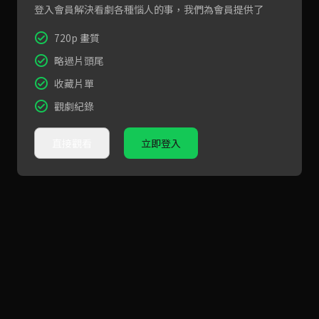
登入會員解決看劇各種惱人的事，我們為會員提供了
720p 畫質
略過片頭尾
收藏片單
觀劇紀錄
直接觀看
立即登入