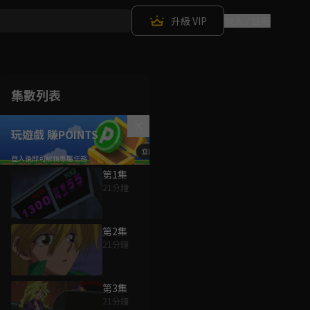
升級 VIP
登入 / 註冊
集數列表
玩遊戲 賺POINTS！
第1集
21分鐘
第2集
21分鐘
第3集
21分鐘