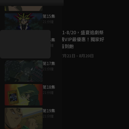
第15集
好康資訊
21分鐘
7/21-8/20，盛夏追劇祭
升級VIP最優惠！獨家好
第16集
戲看到飽
21分鐘
7月21日
-
8月20日
第17集
21分鐘
第18集
21分鐘
第19集
21分鐘