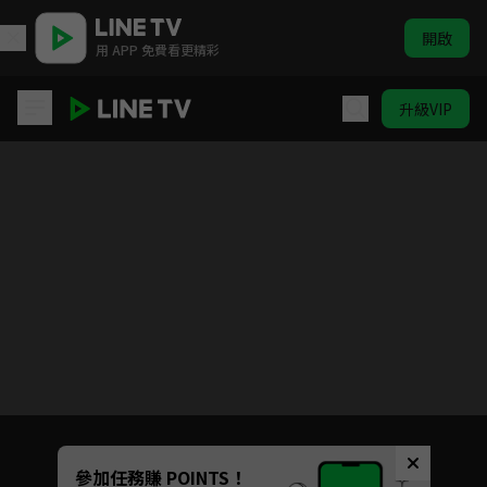
開啟
用 APP 免費看更精彩
升級VIP
遊戲王 怪獸之決鬥
目前未允許這部影片在你所在的地區播放
如有不便請見諒
Unmute
參加任務賺 POINTS！