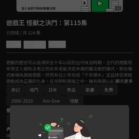
回首頁
登入後即可解鎖專屬任務
Play
遊戲王 怪獸之決鬥
：第115集
已完結 / 共 224 集
5.0
分享
收藏
遊戲的歷史可以追溯到五千年以前的古代埃及時期。古代的遊戲用
來預言人類和法老王的未來或是決定命運的魔法般的儀式。那些儀
式被稱為黑暗遊戲。然而有位少年完成「千年積木」並且接受黑暗
遊戲成為正義的化身。在光明和黑暗之中，擁有兩個心靈的少年以
顯示更多
「遊戲王」之稱展開決鬥。
奇幻
格鬥
日本
熱血
動畫
免費
2000-2010
Ani-One
怪獸
參與演員
杉島邦久
內容標籤
保護級