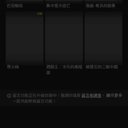
巴坦戰役
集中營大逃亡
傷痕-老兵的故事
VIP
導火線
遊戲王：次元的黑暗
被遺忘的二戰中國
面
留言功能正在升級改版中！邀請你填寫
留言板調查
，
顯示更多
一起共創新版留言功能！