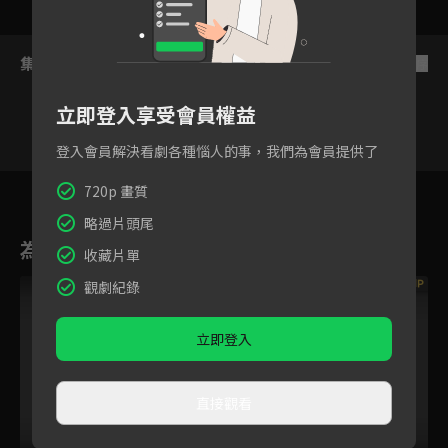
集數列表
反序
立即登入享受會員權益
登入會員解決看劇各種惱人的事，我們為會員提供了
112
113
114
115
116
117
11
720p 畫質
略過片頭尾
為您推薦
收藏片單
VIP
VIP
觀劇紀錄
立即登入
直接觀看