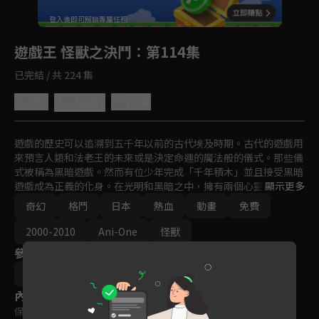
回首頁
登入後即可解鎖專屬任務
Play
遊戲王 怪獸之決鬥
：第114集
已完結 / 共 224 集
5.0
分享
收藏
遊戲的歷史可以追溯到五千年以前的古代埃及時期。古代的遊戲用
來預言人類和法老王的未來或是決定命運的魔法般的儀式。那些儀
式被稱為黑暗遊戲。然而有位少年完成「千年積木」並且接受黑暗
遊戲成為正義的化身。在光明和黑暗之中，擁有兩個心靈的少年以
顯示更多
「遊戲王」之稱展開決鬥。
奇幻
格鬥
日本
熱血
動畫
免費
2000-2010
Ani-One
怪獸
參與演員
杉島邦久
內容標籤
保護級