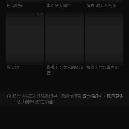
巴坦戰役
集中營大逃亡
傷痕-老兵的故事
VIP
導火線
遊戲王：次元的黑暗
被遺忘的二戰中國
面
留言功能正在升級改版中！邀請你填寫
留言板調查
，
顯示更多
一起共創新版留言功能！