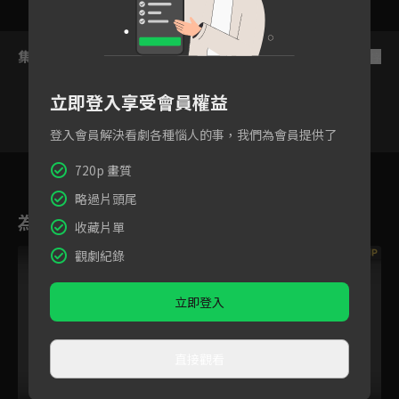
集數列表
反序
立即登入享受會員權益
登入會員解決看劇各種惱人的事，我們為會員提供了
111
112
113
114
115
116
11
720p 畫質
略過片頭尾
為您推薦
收藏片單
VIP
VIP
觀劇紀錄
立即登入
直接觀看