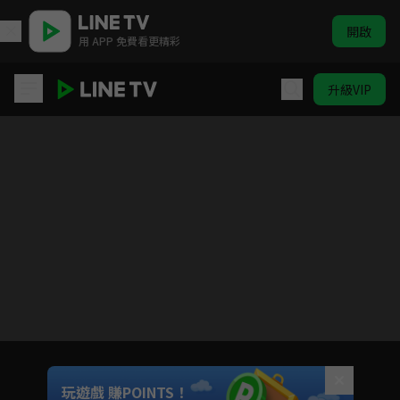
開啟
用 APP 免費看更精彩
升級VIP
遊戲王 怪獸之決鬥
目前未允許這部影片在你所在的地區播放
如有不便請見諒
Unmute
玩遊戲 賺POINTS！