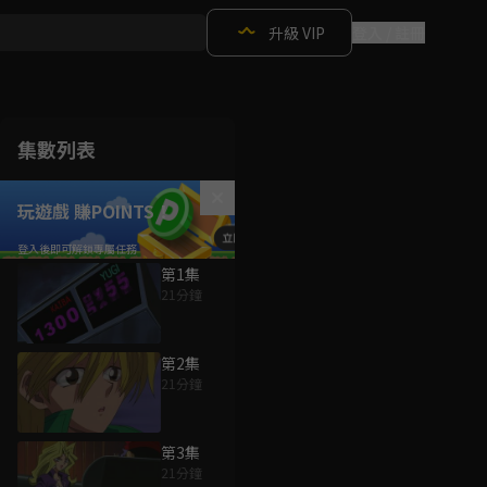
升級 VIP
登入 / 註冊
集數列表
玩遊戲 賺POINTS！
第1集
21分鐘
第2集
21分鐘
第3集
21分鐘