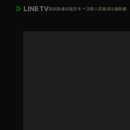
戲劇
動畫
綜藝
更多
活動
人氣韓漫改編動畫
遊戲王 怪獸之決鬥