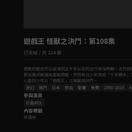
目前未允許這部影片在你所在的地區播放
遊戲王 怪獸之決鬥
如有不便請見諒
：第108集
已完結 / 共 224 集
回首頁
遊戲的歷史可以追溯到五千年以前的古代埃及時期。古代的
那些儀式被稱為黑暗遊戲。然而有位少年完成「千年積木」
心靈的少年以「遊戲王」之稱展開決鬥。
奇幻
格鬥
日本
熱血
動畫
免費
2000-2010
A
參與演員
杉島邦久
內容標籤
保護級