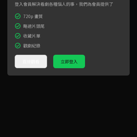
登入會員解決看劇各種惱人的事，我們為會員提供了
720p 畫質
略過片頭尾
收藏片單
觀劇紀錄
直接觀看
立即登入