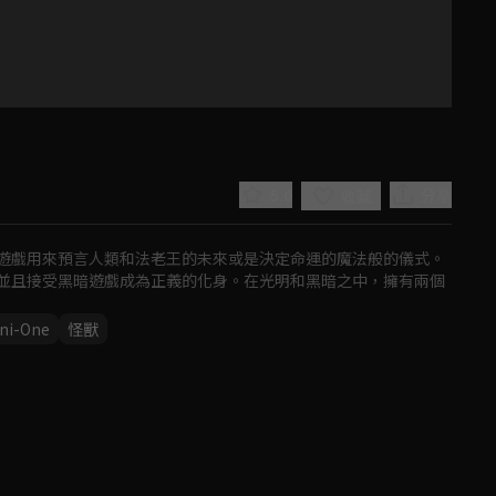
5.0
分享
收藏
遊戲用來預言人類和法老王的未來或是決定命運的魔法般的儀式。
並且接受黑暗遊戲成為正義的化身。在光明和黑暗之中，擁有兩個
ni-One
怪獸
Play
Video