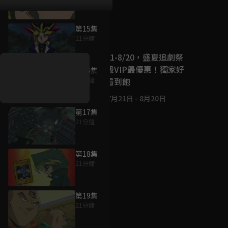
第15集
好康資訊
21分鐘
7/21-8/20，盛夏追劇祭
升級VIP最優惠！獨家好
第16集
戲看到飽
21分鐘
7月21日
-
8月20日
第17集
21分鐘
第18集
21分鐘
第19集
21分鐘