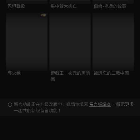
巴坦戰役
集中營大逃亡
傷痕-老兵的故事
VIP
導火線
遊戲王：次元的黑暗
被遺忘的二戰中國
面
留言功能正在升級改版中！邀請你填寫
留言板調查
，
顯示更多
一起共創新版留言功能！