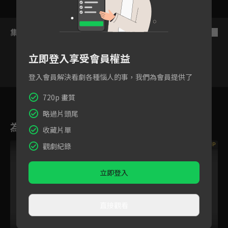
集數列表
反序
立即登入享受會員權益
登入會員解決看劇各種惱人的事，我們為會員提供了
98
99
100
101
102
103
10
720p 畫質
略過片頭尾
為您推薦
收藏片單
VIP
VIP
觀劇紀錄
立即登入
直接觀看