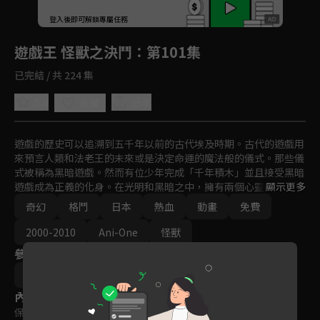
回首頁
登入後即可解鎖專屬任務
Play
遊戲王 怪獸之決鬥
：第101集
已完結 / 共 224 集
5.0
分享
收藏
遊戲的歷史可以追溯到五千年以前的古代埃及時期。古代的遊戲用
來預言人類和法老王的未來或是決定命運的魔法般的儀式。那些儀
式被稱為黑暗遊戲。然而有位少年完成「千年積木」並且接受黑暗
遊戲成為正義的化身。在光明和黑暗之中，擁有兩個心靈的少年以
顯示更多
「遊戲王」之稱展開決鬥。
奇幻
格鬥
日本
熱血
動畫
免費
2000-2010
Ani-One
怪獸
參與演員
杉島邦久
內容標籤
保護級