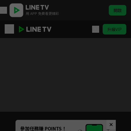
開啟
用 APP 免費看更精彩
升級VIP
遊戲王 怪獸之決鬥
目前未允許這部影片在你所在的地區播放
如有不便請見諒
Unmute
參加任務賺 POINTS！