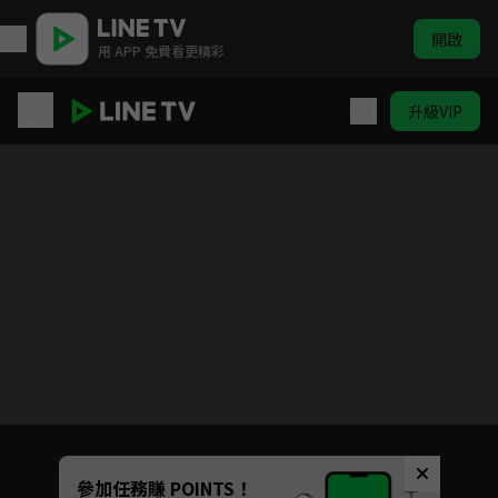
開啟
用 APP 免費看更精彩
升級VIP
別打擾我種田
Unmute
參加任務賺 POINTS！