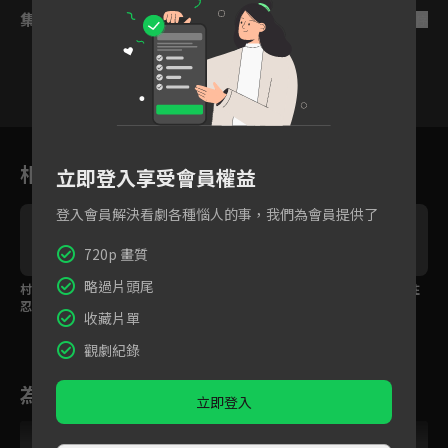
集數列表
反序
1
2
3
4
5
6
相關花絮
立即登入享受會員權益
登入會員解決看劇各種惱人的事，我們為會員提供了
720p 畫質
略過片頭尾
村花貼心幫擦藥，霸總
霸總和村花終於確認關
睡覺不老實，村花抱住
忍不住吻上去！
係！
霸總不鬆手？
收藏片單
觀劇紀錄
為您推薦
立即登入