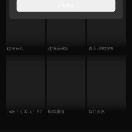
直接觀看
暗裡著迷
迷情蘇珊娜
義大利式婚禮
拜託！別黑我！ S2
與你澳遊
有何貴食