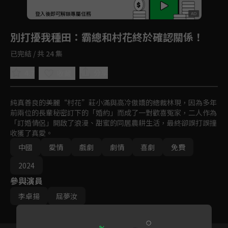
登入後即可解鎖專屬任務
Play
別打擾我種田
：霸總和村花終於確認關係！
已完結 / 共 24 集
4.7
分享
收藏
純真善良的美麗“村花”莊小滿與高冷傲嬌的總裁林現，因為多年
前兩位的長輩秘密訂下的「婚約」而成了一對歡喜冤家，二人作為
「訂婚情侶」開啟了浪漫、甜蜜的同居農耕生活，最終卻誤打誤撞
收獲了真愛。
中國
愛情
戲劇
劇情
喜劇
免費
2024
參與演員
李卓揚
屈夢汝