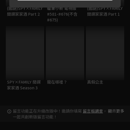
(國語)SPY×FAMILY
蠟筆小新 電視版
(國語)SPY×FAMILY
間諜家家酒 Part 2
#581-#676(不含
間諜家家酒 Part 1
#675)
SPY×FAMILY 間諜
龍在哪裡？
真假公主
家家酒 Season 3
留言功能正在升級改版中！邀請你填寫
留言板調查
，
顯示更多
一起共創新版留言功能！