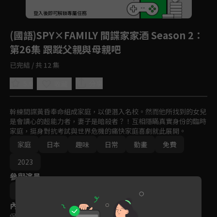
回首頁
登入後即可解鎖專屬任務
Play
(國語)SPY×FAMILY 間諜家家酒 Season 2
：
第26集 跟蹤父親與母親吧
已完結 / 共 12 集
5.0
分享
收藏
幹練間諜黃昏奉命組成家庭，以便潛入名校。然而他所找到的女兒
是會讀心的超能力者，妻子是暗殺者？！互相隱瞞真實身份的臨時
家庭，挺身對抗考試與世界危機的痛快家庭喜劇就此展開。
家庭
日本
趣味
日常
動畫
免費
2023
參與演員
古橋一浩
內容標籤
保護級