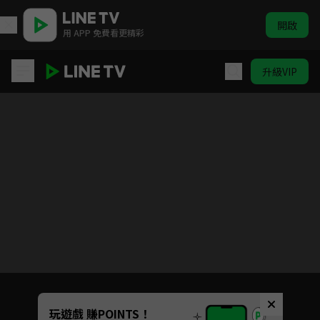
開啟
用 APP 免費看更精彩
升級VIP
(國語)SPY×FAMILY 間諜家家酒 Season 2
目前未允許這部影片在你所在的地區播放
如有不便請見諒
Unmute
玩遊戲 賺POINTS！