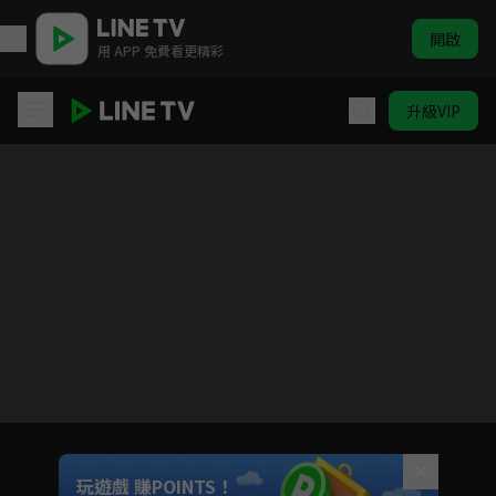
開啟
用 APP 免費看更精彩
升級VIP
我的婆婆怎麼那麼可愛2
目前未允許這部影片在你所在的地區播放
如有不便請見諒
Unmute
玩遊戲 賺POINTS！