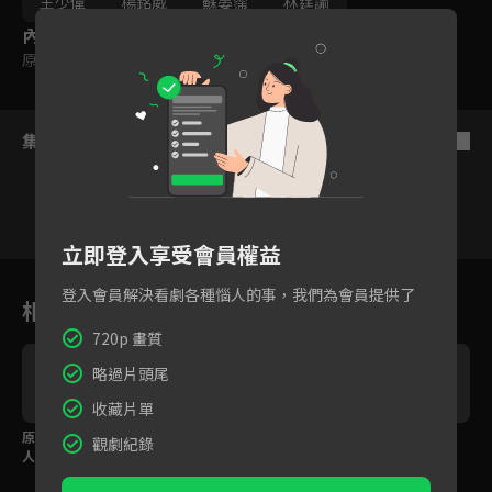
王少偉
楊銘威
蘇晏霈
林筳諭
內容標籤
原創
集數列表
反序
立即登入享受會員權益
25
26
27
28
29
30
登入會員解決看劇各種惱人的事，我們為會員提供了
相關花絮
720p 畫質
略過片頭尾
收藏片單
原來是騙人的！卻能讓
看見李齊汗流浹背，鍾
波霸和蘭花茶熱戀中！
觀劇紀錄
人帶來希望
欣凌蘇晏霈母女表情同
步了