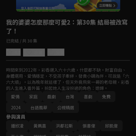
回首頁
登入後即可解鎖專屬任務
Play
我的婆婆怎麼那麼可愛2
：第30集 結局被改寫
了！
已完結 / 共 30 集
4.8
分享
收藏
時間來到2012年，彩香邁入六十六歲，什麼都不缺。財富自由、
身體堪用、愛情穩定，不受孩子牽絆，發貴小鷗為伴，可說是「六
六大順」。以為晚年就這樣了，但天外竟飛來一哥的老母親，彩香
的人生進入番外篇，扮起她人生沒扮過的角色：媳婦。
愛情
家庭
戲劇
台灣
喜劇
免費
2024
台語風華
公視精選
參與演員
鍾欣凌
黃姵嘉
洪都拉斯
張書偉
邱凱偉